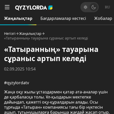
RU
Жаңалықтар
Бағдарламалар кестесі
Жобалар
Негізгі
Жаңалықтар
«Татыранның» тауарына сұраныс артып келеді
«Татыранның» тауарына
сұраныс артып келеді
02.09.2025 10:54
#qyzylordatv
Жаңа оқу жылы ұстаздармен қатар ата-аналар үшін
де қарбаласқа толы. Ұл-қыздарын мектепке
дайындап, қажетті оқу-құралдарын алады. Осы
тұрғыда «Татыран» компаниясы тағы бір нүктесін
ашып, тұтынушыларға барынша жағдай жасап отыр.