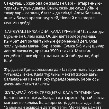
Сандуғаш Ержанова он жылдан бері «Татыранның»
тұрақты тұтынушысы. Оның сөзінше сауда үйінің
тауарлары сапалы, бағасы да тиімді. Алты баланың
анасы базар аралап жүрмей, тікелей осы жерге
келемін дейді.
САНДУҒАШ ЕРЖАНОВА, ҚАЛА ТҰРҒЫНЫ \Татыранды
бұрыннан білем өзім, Общи дәптерлері ұнайды.
Қымбат деп ойлайтынмын фирменный деп. Осы
жолы ұнады маған, бәрі арзан. Сумка 5-6 мың шығар
деп ойласам ең арзаны 3500 тг екен. Магазин
кеңейіпті, ішке кірсең жаның жәй табады ше, бәрі
бар\
Жұлдызай Қонысбекқызы да «Татыранның» тауарын
тұтынады екен. Қала тұрғыны мектеп жасындағы
балаларына қажетті оқу құралдарының бәрін осы
дүкеннен сатып алыпты.
ЖҰЛДЫЗАЙ ҚОНЫСБЕКҚЫЗЫ, ҚАЛА ТҰРҒЫНЫ \үш
баланы мектепке дайындап жатырмын. Арнайы осы
магазинге келдім. Бағалары көңілден шығады. Еще
15 мыңнан асырсаң дәптер тегін. Мектепке қажетті