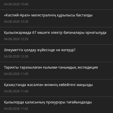
04.08.2026 15:40
«Каспий-Арал» магистралінің құрылысы басталды
04.08.2026 15:39
Қызылжармада 67 көшеге электр бағаналары орнатылуда
04.08.2026 12:29
Әлеуметтік қолдау жүйесінде не өзгерді?
04.08.2026 12:29
Тарихты таразылаған ғылыми-танымдық экспедиция
04.08.2026 11:45
Қазақстанда жасалған өнімнің көбейгені маңызды
04.08.2026 11:44
Қызылорда қаласының прокуроры тағайындалды
04.08.2026 11:42