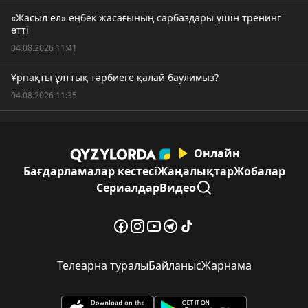
«Жасыл ел» еңбек жасағының сарбаздары үшін тренинг
өтті
04.08.2026 11:41
Ұрпақты ұлттық тәрбиеге қалай баулимыз?
04.08.2026 11:35
Онлайн
Бағдарламалар кестесі
Жаңалықтар
Жобалар
Сериалдар
Видео
Телеарна туралы
Байланыс
Жарнама