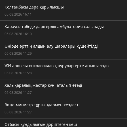
Қолтаңбасы дара құрылысшы
05.08.2026 16:11
Қарауылтөбеде дәрігерлік амбулатория салынады
05.08.2026 16:10
Өңірде өрттің алдын алу шаралары күшейтілді
05.08.2026 11:29
ЖИ арқылы онкологиялық аурулар ерте анықталады
05.08.2026 11:28
Халықаралық жастар күні аталып өтеді
05.08.2026 11:27
Вице-министр тұрғындармен кездесті
05.08.2026 11:27
Отбасы құндылығын дәріптеген кеш