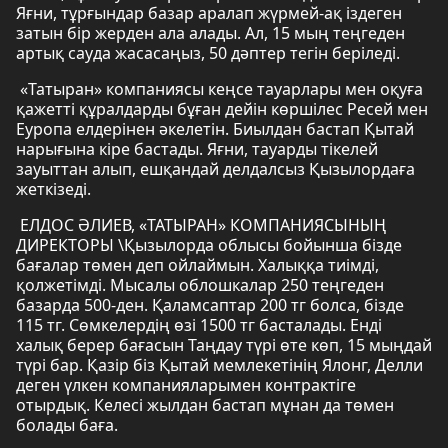
Яғни, тұрғындар базар аралап жүрмей-ақ іздеген
затын бір жерден ала алады. Ал, 15 мың теңгеден
артық сауда жасасаңыз, 50 дәптер тегін беріледі.
«Татыран» компаниясы кеңсе тауарлары мен оқуға
қажетті құралдарды бұған дейін көршілес Ресей мен
Еуропа елдерінен әкелетін. Биылдан бастап Қытай
нарығына кіре бастады. Яғни, тауарды тікелей
зауыттан алып, ешқандай делдалсыз Қызылордаға
жеткізеді.
ЕЛДОС ӘЛИЕВ, «ТАТЫРАН» КОМПАНИЯСЫНЫҢ
ДИРЕКТОРЫ \Қызылорда облысы бойынша бізде
бағалар төмен деп ойлаймын. Халыққа тиімді,
қолжетімді. Мысалы облошкалар 250 теңгеден
базарда 500-ден. Қаламсаптар 200 тг болса, бізде
115 тг. Сөмкелердің өзі 1500 тг басталады. Енді
халық берер бағасын Таңдау түрі өте көп, 15 мыңдай
түрі бар. Қазір біз Қытай мемлекетінің Ялонг, Делли
деген үлкен компанияларымен контрактіге
отырдық. Келесі жылдан бастап мұнан да төмен
болады баға.