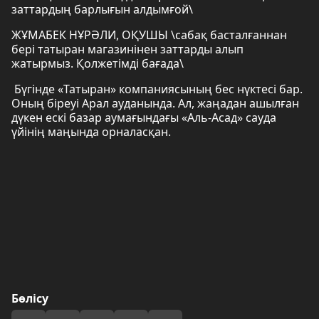
заттардың барлығын алдымғой\
ЖҰМАБЕК НҰРӘЛИ, ОҚУШЫ \сабақ басталғаннан
бері татыран магазинінен заттарды алып
жатырмыз. Қолжетімді бағада\
Бүгінде «Татыран» компаниясының бес нүктесі бар.
Оның біреуі Арал ауданында. Ал, жаңадан ашылған
дүкен ескі базар аумағындағы «Аль-Асад» сауда
үйінің маңында орналасқан.
Бөлісу