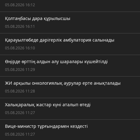
05.08.2026 16:12
Қолтаңбасы дара құрылысшы
05.08.2026 16:11
Қарауылтөбеде дәрігерлік амбулатория салынады
05.08.2026 16:10
Өңірде өрттің алдын алу шаралары күшейтілді
05.08.2026 11:29
ЖИ арқылы онкологиялық аурулар ерте анықталады
05.08.2026 11:28
Халықаралық жастар күні аталып өтеді
05.08.2026 11:27
Вице-министр тұрғындармен кездесті
05.08.2026 11:27