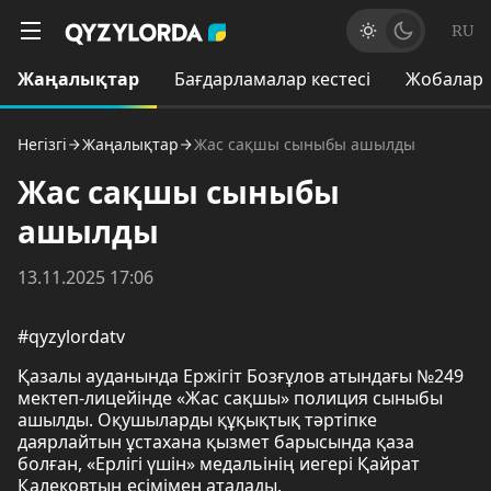
RU
Жаңалықтар
Бағдарламалар кестесі
Жобалар
Негізгі
Жаңалықтар
Жас сақшы сыныбы ашылды
Жас сақшы сыныбы
ашылды
13.11.2025 17:06
#qyzylordatv
Қазалы ауданында Ержігіт Бозғұлов атындағы №249
мектеп-лицейінде «Жас сақшы» полиция сыныбы
ашылды. Оқушыларды құқықтық тәртіпке
даярлайтын ұстахана қызмет барысында қаза
болған, «Ерлігі үшін» медальінің иегері Қайрат
Қалековтың есімімен аталады.