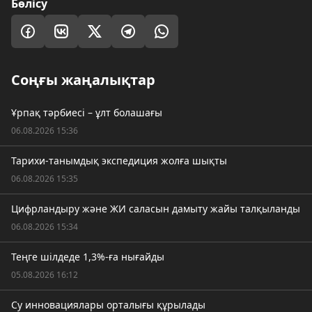
Бөлісу
Соңғы жаңалықтар
Ұрпақ тәрбиесі – ұлт болашағы
06.08.2026 15:36
Тарихи-танымдық экспедиция жолға шықты
06.08.2026 15:35
Цифрландыру және ЖИ саласын дамыту жайы талқыланды
06.08.2026 15:34
Теңге шілдеде 1,3%-ға нығайды
05.08.2026 16:12
Су инновациялары орталығы құрылады