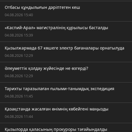
Отбасы құндылығын дәріптеген кеш
04.08.2026 15:40
«Каспий-Арал» магистралінің құрылысы басталды
04.08.2026 15:39
Қызылжармада 67 көшеге электр бағаналары орнатылуда
04.08.2026 12:29
Әлеуметтік қолдау жүйесінде не өзгерді?
04.08.2026 12:29
Тарихты таразылаған ғылыми-танымдық экспедиция
04.08.2026 11:45
Қазақстанда жасалған өнімнің көбейгені маңызды
04.08.2026 11:44
Қызылорда қаласының прокуроры тағайындалды