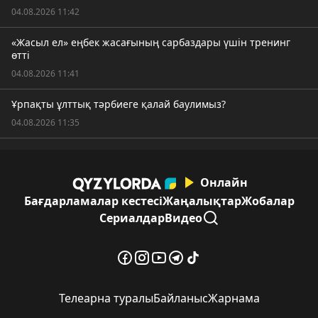
04.08.2026 11:42
«Жасыл ел» еңбек жасағының сарбаздары үшін тренинг
өтті
04.08.2026 11:41
Ұрпақты ұлттық тәрбиеге қалай баулимыз?
04.08.2026 11:35
Онлайн
Бағдарламалар кестесі
Жаңалықтар
Жобалар
Сериалдар
Видео
Телеарна туралы
Байланыс
Жарнама