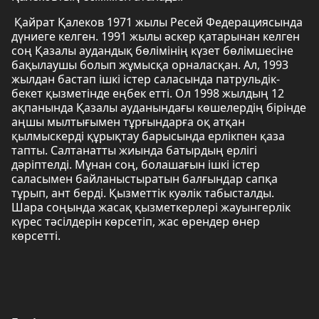
Қайрат Қалеков 1971 жылы Ресей Федерациясында
дүниеге келген. 1991 жылы әскер қатарынан келген
соң Қазалы аудандық бөлімінің күзет бөлімшесіне
бақылаушы болып жұмысқа орналасқан. Ал, 1993
жылдан бастап ішкі істер саласында патрульдік-
бекет қызметінде еңбек етті. Ол 1998 жылдың 12
ақпанында Қазалы ауданындағы көшелердің бірінде
аңшы мылтығымен тұрғындарға оқ атқан
қылмыскерді құрықтау барысында ерлікпен қаза
тапты. Салтанатты жиында батырдың ерлігі
дәріптелді. Мұнан соң, болашағын ішкі істер
саласымен байланыстыратын балғындар сапқа
тұрып, ант берді. Қызметтік куәлік табысталды.
Шара соңында жасақ қызметкерлері жауынгерлік
күрес тәсілдерін көрсетіп, жас өрендер өнер
көрсетті.