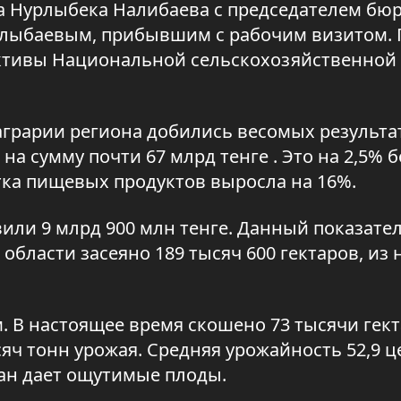
а Нурлыбека Налибаева с председателем бю
рлыбаевым, прибывшим с рабочим визитом. 
ективы Национальной сельскохозяйственной
грарии региона добились весомых результат
а сумму почти 67 млрд тенге . Это на 2,5% 
тка пищевых продуктов выросла на 16%.
вили 9 млрд 900 млн тенге. Данный показате
 области засеяно 189 тысяч 600 гектаров, из 
 В настоящее время скошено 73 тысячи гект
яч тонн урожая. Средняя урожайность 52,9 
ьчан дает ощутимые плоды.