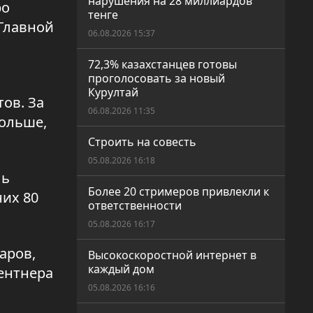
нарушения на 28 миллиардов
ро
тенге
Главной
06.08.2026 15:37
72,3% казахстанцев готовы
проголосовать за новый
Курултай
ов. За
06.08.2026 11:35
больше,
Строить на совесть
05.08.2026 16:18
ль
Более 20 стримеров привлекли к
них 80
ответственности
05.08.2026 16:17
аров,
Высокоскоростной интернет в
каждый дом
центнера
05.08.2026 16:16