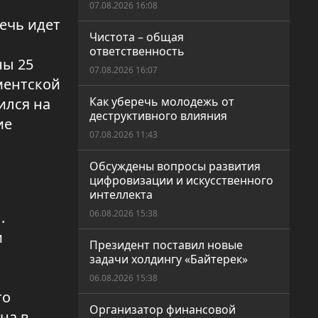
07.08.2026 16:08
ечь идет
Чистота – общая
ответственность
ны 25
07.08.2026 16:07
ментской
Как уберечь молодежь от
ился на
деструктивного влияния
ие
07.08.2026 11:43
Обсуждены вопросы развития
цифровизации и искусственного
интеллекта
06.08.2026 15:38
.
и
Президент поставил новые
задачи холдингу «Байтерек»
06.08.2026 15:38
то
Организатор финансовой
на в