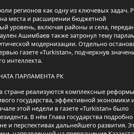
оли регионов как одну из ключевых задач. Р
а на места и расширении бюджетной
ный уровень, включая районы и села, переда
Маулен Ашимбаев также затронул тему парла
итической модернизации. Отдельно останов
рвью газете «Turkistan», подчеркнув значен
о интеллекта.
НАТА ПАРЛАМЕНТА РК
в стране реализуются комплексные реформы
вого государства, эффективной экономики 
чале этой недели в газете «Turkistan» было
зидента. В нём Глава государства подробно
ане и перспективах дальнейшего развития. Э
ики, направленной на превращение Казахста