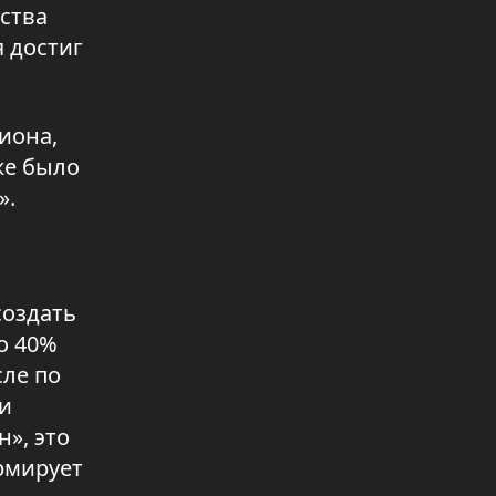
ства
06.08.2026 11:35
 достиг
Строить на совесть
05.08.2026 16:18
иона,
Более 20 стримеров привлекли к
же было
ответственности
».
05.08.2026 16:17
Высокоскоростной интернет в
каждый дом
05.08.2026 16:16
создать
о 40%
Искусственный интеллект
сле по
поможет прогнозировать
паводки
ри
05.08.2026 16:13
», это
рмирует
Кызылорда готовится ко дню