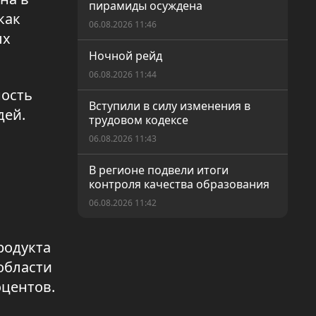
пирамиды осуждена
как
06.08.2026 11:46
ых
Ночной рейд
06.08.2026 11:44
ность
Вступили в силу изменения в
дей.
трудовом кодексе
06.08.2026 11:43
В регионе подвели итоги
контроля качества образования
06.08.2026 11:42
Окна, хранящие тепло
родукта
06.08.2026 11:41
 области
72,3% казахстанцев готовы
оцентов.
проголосовать за новый
а
Курултай