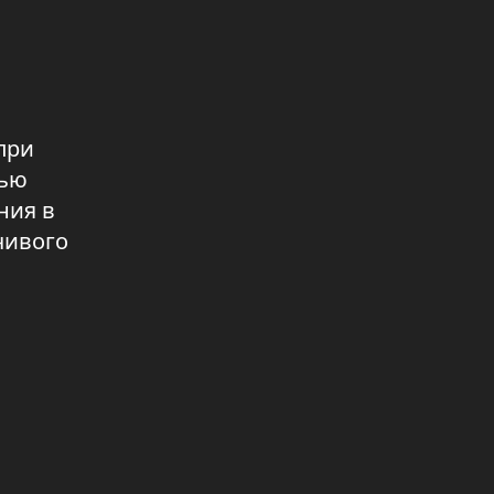
молодежи
05.08.2026 11:34
В Караултобе построят
врачебную амбулаторию
05.08.2026 11:32
при
жью
На базе Alem AI планируется
открыть новый IT-центр
ния в
05.08.2026 11:31
чивого