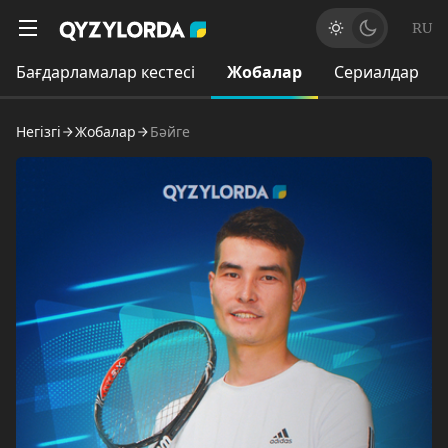
RU
Бағдарламалар кестесі
Жобалар
Сериалдар
Негізгі
Жобалар
Бәйге