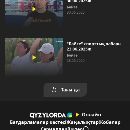
30.06.2025ж
Бәйге
30.06.2025
"Бәйге" спорттық хабары
23.06.2025ж
Бәйге
23.06.2025
Тағы да
Онлайн
Бағдарламалар кестесі
Жаңалықтар
Жобалар
Сериалдар
Видео