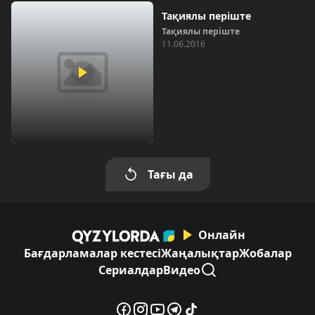
Тақиялы періште
Тақиялы періште
11.06.2016
Тағы да
Онлайн
Бағдарламалар кестесі
Жаңалықтар
Жобалар
Сериалдар
Видео