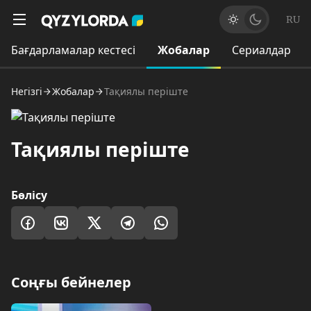
RU
Бағдарламалар кестесі
Жобалар
Сериалдар
Негізгі
Жобалар
Тақиялы періште
Тақиялы періште
Бөлісу
Соңғы бейнелер