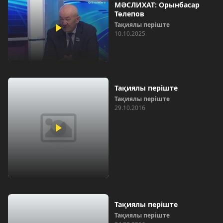
МӘСЛИХАТ: Орынбасар
Төлепов
Тақиялы періште
10.10.2025
Тақиялы періште
Тақиялы періште
29.10.2016
Тақиялы періште
Тақиялы періште