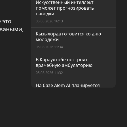
Искусственный интеллект
поможет прогнозировать
паводки
 это
05.08.2026 16:13
оваными,
Кызылорда готовится ко дню
молодежи
05.08.2026 11:34
В Караултобе построят
врачебную амбулаторию
05.08.2026 11:32
На базе Alem AI планируется
открыть новый IT-центр
05.08.2026 11:31
Бруцеллез: Что важно знать
05.08.2026 11:30