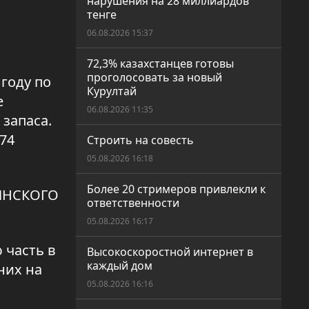
нарушения на 28 миллиардов
й
тенге
06.08.2026 15:37
о
72,3% казахстанцев готовы
проголосовать за новый
году по
Курултай
е
06.08.2026 11:35
запаса.
174
Строить на совесть
05.08.2026 16:18
Более 20 стримеров привлекли к
ИНСКОГО
ответственности
05.08.2026 16:17
 часть в
Высокоскоростной интернет в
каждый дом
них на
05.08.2026 16:16