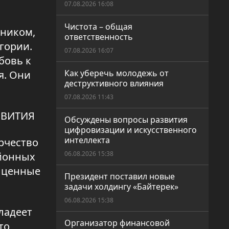
07.08.2026 16:08
Чистота – общая
дником,
ответственность
гории.
07.08.2026 16:07
бовь к
Как уберечь молодежь от
я. Они
деструктивного влияния
07.08.2026 11:43
ЗВИТИЯ
Обсуждены вопросы развития
цифровизации и искусственного
интеллекта
орчество
06.08.2026 15:38
айонных
и ценные
Президент поставил новые
задачи холдингу «Байтерек»
06.08.2026 15:38
ладеет
Организатор финансовой
то