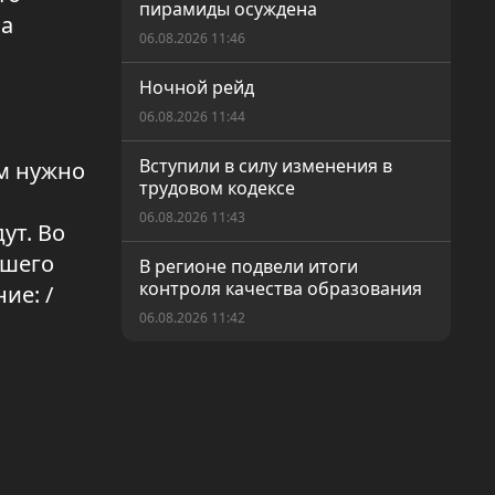
пирамиды осуждена
на
06.08.2026 11:46
Ночной рейд
06.08.2026 11:44
Вступили в силу изменения в
ам нужно
трудовом кодексе
06.08.2026 11:43
ут. Во
ашего
В регионе подвели итоги
контроля качества образования
ие: /
06.08.2026 11:42
Окна, хранящие тепло
06.08.2026 11:41
72,3% казахстанцев готовы
проголосовать за новый
Курултай