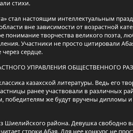
али стихи.
ақта» стал настоящим интеллектуальным праз
области вне зависимости от возрастной кате
ое понимание творчества великого поэта, лю
пления. Участники не просто цитировали Аба
 через сердце.
АСТНОГО УПРАВЛЕНИЯ ОБЩЕСТВЕННОГО РА
классика казахской литературы. Ведь его тв
частницы ранее участвовали в различных р
м, победителям же будут вручены дипломы 
 из Шиелийского района. Девушка свободно в
читает строки Абая. Для нее конкурс не прос