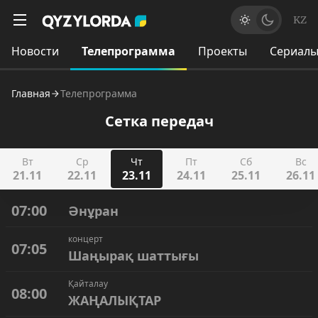
KZ
Новости
Телепрограмма
Проекты
Сериал
Главная
Телепрограмма
Сетка передач
Вт
Ср
Чт
Пт
Сб
Вс
21.11
22.11
23.11
24.11
25.11
26.11
07:00
Әнұран
концерт
07:05
Шаңырақ шаттығы
Қайталау
08:00
ЖАҢАЛЫҚТАР