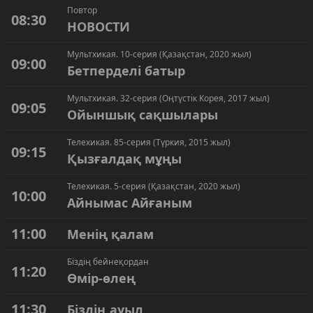
Повтор
08:30
НОВОСТИ
Мультхикая. 10-серия (Қазақстан, 2020 жыл)
09:00
Бетперделі батыр
Мультхикая. 32-серия (Оңтүстік Корея, 2017 жыл)
09:05
Ойыншық сақшылары
Телехикая. 85-серия (Түркия, 2015 жыл)
09:15
Қызғалдақ мұңы
Телехикая. 5-серия (Қазақстан, 2020 жыл)
10:00
Айнымас Айғаным
11:00
Менің қалам
Біздің бейнеқордан
11:20
Өмір-өлең
11:30
Біздің ауыл