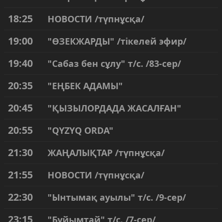
18:25
НОВОСТИ /түпнұсқа/
19:00
"ӨЗЕКЖАРДЫ" /тікелей эфир/
19:40
"Сабаз бен сұлу" т/с. /83-сер/
20:35
"ЕҢБЕК АДАМЫ"
20:45
"ҚЫЗЫЛОРДАДА ЖАСАЛҒАН"
20:55
"QYZYQ ORDA"
21:30
ЖАҢАЛЫҚТАР /түпнұсқа/
21:55
НОВОСТИ /түпнұсқа/
22:30
"Ынтымақ ауылы" т/с. /9-сер/
23:15
"Бұйымтай" т/с. /7-сер/