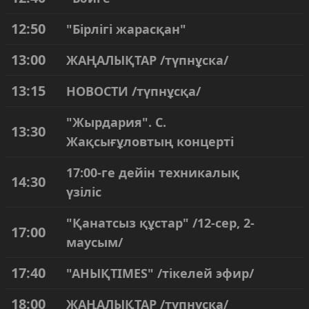
12:50
"Бірлігі жарасқан"
13:00
ЖАҢАЛЫҚТАР /түпнұска/
13:15
НОВОСТИ /түпнұсқа/
"Жырдария". С.
13:30
Жақсығұловтың концерті
17:00-ге дейін техникалық
14:30
үзіліс
"Қанатсыз құстар" /12-сер, 2-
17:00
маусым/
17:40
"АНЫҚTIMES" /тікелей эфир/
18:00
ЖАҢАЛЫҚТАР /түпнұска/