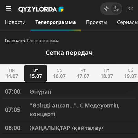
KZ
Новости
Телепрограмма
Проекты
Сериал
Главная
Телепрограмма
Сетка передач
Пн
Вт
Ср
Чт
Пт
Сб
14.07
15.07
16.07
17.07
18.07
19.07
07:00
Әнұран
"Өзіңді аңсап...". С.Медеуовтің
07:05
концерті
08:00
ЖАҢАЛЫҚТАР /қайталау/