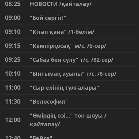
08:25
НОВОСТИ /қайталау/
09:00
"Бой сергіт!"
09:10
"Кітап қана" /1-бөлім/
09:15
"Кемпірқосақ" м/с. /6-сер/
09:25
"Сабаз бен сұлу" т/с. /82-сер/
10:10
"Ынтымақ ауылы" т/с. /8-сер/
11:00
"Сыр елінің тұлғалары"
11:30
"Велософия"
"Өмірдің өзі..." ток-шоуы /
12:00
қайталау/
12:40
"Бәйге"