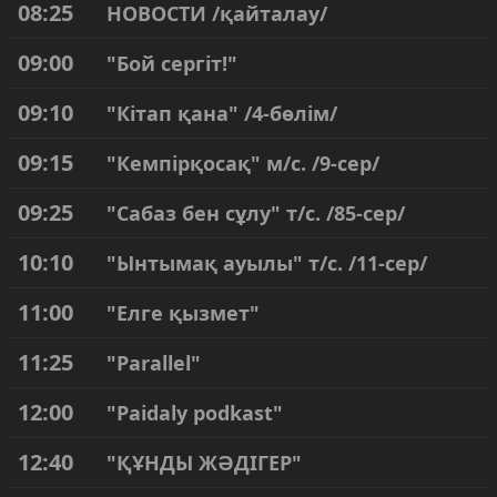
08:25
НОВОСТИ /қайталау/
09:00
"Бой сергіт!"
09:10
"Кітап қана" /4-бөлім/
09:15
"Кемпірқосақ" м/с. /9-сер/
09:25
"Сабаз бен сұлу" т/с. /85-сер/
10:10
"Ынтымақ ауылы" т/с. /11-сер/
11:00
"Елге қызмет"
11:25
"Parallel"
12:00
"Paidaly podkast"
12:40
"ҚҰНДЫ ЖӘДІГЕР"