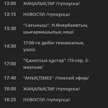
13:00
ЖАҢАЛЫҚТАР /түпнұска/
13:15
НОВОСТИ /түпнұсқа/
"Сағыныш". Н.Өнербаевтың
13:30
шығармашылық кеші
17:00-ге дейін техникалық
14:30
үзіліс
"Қанатсыз құстар" /15-сер, 2-
17:00
маусым/
17:40
"АНЫҚTIMES" /тікелей эфир/
18:00
ЖАҢАЛЫҚТАР /түпнұска/
18:25
НОВОСТИ /түпнұсқа/