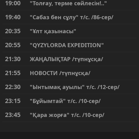
19:00
"Толғау, терме сөйлесін!.."
19:40
"Сабаз бен сұлу" т/с. /86-сер/
20:35
"Ұлт қазынасы"
20:55
"QYZYLORDA EXPEDITION"
21:30
ЖАҢАЛЫҚТАР /түпнұсқа/
21:55
НОВОСТИ /түпнұсқа/
22:30
"Ынтымақ ауылы" т/с. /12-сер/
23:15
"Бұйымтай" т/с. /10-сер/
23:45
"Қара жорға" т/с. /10-сер/