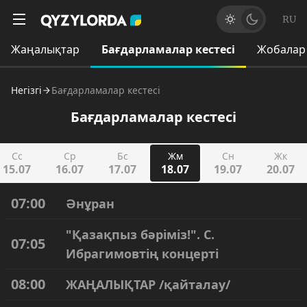
RU
Жаңалықтар
Бағдарламалар кестесі
Жобалар
Негізгі
Бағдарламалар кестесі
Бағдарламалар кестесі
Сс
Ср
Бс
Жм
Сн
Жк
15.07
16.07
17.07
18.07
19.07
20.07
07:00
Әнұран
"Қазақпыз бәріміз!". С.
07:05
Ибрагимовтің концерті
08:00
ЖАҢАЛЫҚТАР /қайталау/