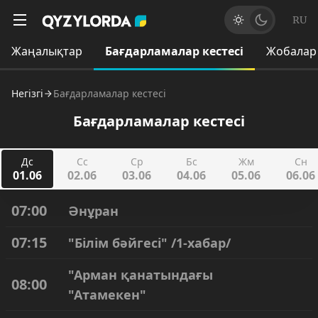
RU
Жаңалықтар
Бағдарламалар кестесі
Жобалар
Негізгі
Бағдарламалар кестесі
Бағдарламалар кестесі
Дс
Сс
Ср
Бс
Жм
Сн
01.06
02.06
03.06
04.06
05.06
06.06
07:00
Әнұран
07:15
"Білім бәйгесі" /1-хабар/
"Арман қанатындағы
08:00
"Атамекен"