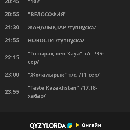
20:45
"102"
20:55
"ВЕЛОСОФИЯ"
21:30
ЖАҢАЛЫҚТАР /түпнұска/
21:55
НОВОСТИ /түпнұска/
"Топырақ пен Хауа" т/с. /35-
22:15
сер/
23:00
"Жолайырық" т/с. /11-сер/
"Taste Kazakhstan" /17,18-
23:55
хабар/
Онлайн