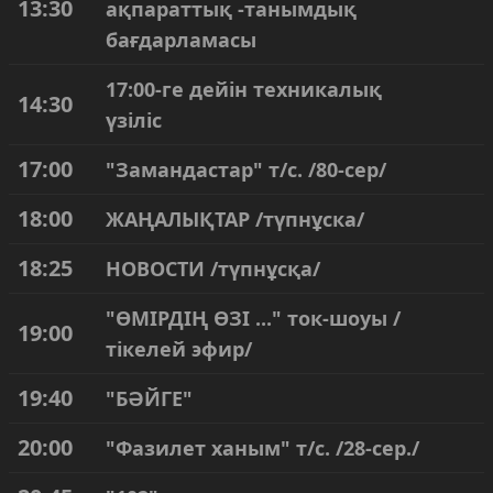
13:30
ақпараттық -танымдық
бағдарламасы
17:00-ге дейін техникалық
14:30
үзіліс
17:00
"Замандастар" т/с. /80-сер/
18:00
ЖАҢАЛЫҚТАР /түпнұска/
18:25
НОВОСТИ /түпнұсқа/
"ӨМІРДІҢ ӨЗІ ..." ток-шоуы /
19:00
тікелей эфир/
19:40
"БӘЙГЕ"
20:00
"Фазилет ханым" т/с. /28-сер./