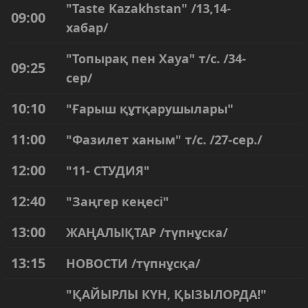
"Taste Kazakhstan" /13,14-
09:00
хабар/
"Топырақ пен Хауа" т/с. /34-
09:25
сер/
10:10
"Ғарыш құтқарушылары"
11:00
"Фазилет ханым" т/с. /27-сер./
12:00
"11- СТУДИЯ"
12:40
"Заңгер кеңесі"
13:00
ЖАҢАЛЫҚТАР /түпнұска/
13:15
НОВОСТИ /түпнұсқа/
"ҚАЙЫРЛЫ КҮН, ҚЫЗЫЛОРДА!"