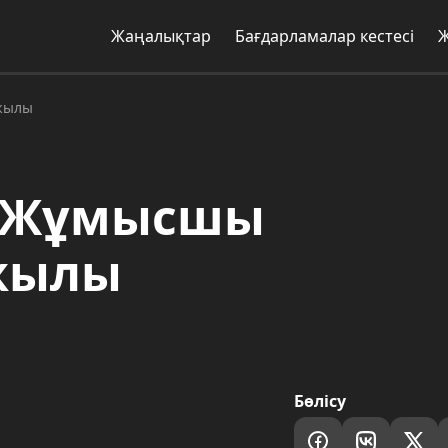
Жаңалықтар
Бағдарламалар кестесі
 жылы
": Жұмысшы
жылы
Бөлісу