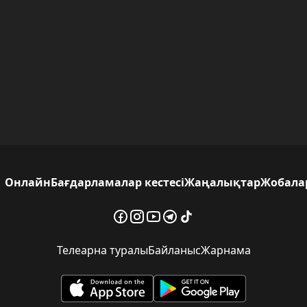
Онлайн
Бағдарламалар кестесі
Жаңалықтар
Жобала
Телеарна туралы
Байланыс
Жарнама