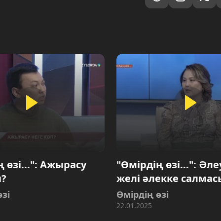
 өзі...": Ажырасу
"Өмірдің өзі...": Әл
п?
желі әлекке салмас
өзі
Өмірдің өзі
22.01.2025