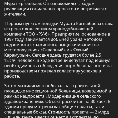
Мурат Ергешбаев. Он ознакомился с ходом
реализации социальных проектов и встретился с
жителями.
Первым пунктом поездки Мурата Ергешбаева стала
встреча с коллективом уранодобывающей
компании ТОО «РУ-6». Предприятие, основанное в
1997 году, занимается добычей урана методом
подземного скважинного выщелачивания на
месторождениях «Северный» и «Южный
Карамурын». Сегодня здесь трудятся более 2,5
тысяч человек. В ходе встречи депутат подчеркнул
необходимость соблюдения норм безопасности на
производстве и пожелал коллективу успехов в
работе.
Затем мажилисмен побывал на строительной
площадке инфекционной больницы, возводимой в
рамках нацпроекта «Модернизация сельского
здравоохранения». Объект рассчитан на 30 коек. В
здании предусмотрены как общие палаты, так и
специальные боксы. Стоимость проекта — 2 млрд
300 млн тенге. Ввести объект в эксплуатацию