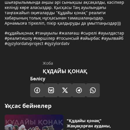
шығарылымында аңшы әрі сынықшы ақсақалды, кәсіпкер
келінді көре аласыздар. Қысқасы Таң ауылындағы
таңғажайып оқиғаларды "Құдайы қонақ" реалити
хабарының толық нұсқасынан тамашалаңыздар.
Арнамызға тіркеліп, пікір қалдыруды да ұмытпаңыздар)))
#құдайықонақ #таңауылы #жалағаш #сырелі #ауылдастар
#реалитишоу #көршілер #тосынсый #айырбас #ауылвайб
#qyzylordatvproject #qyzylordatv
Жоба
ҚҰДАЙЫ ҚОНАҚ
Бөлісу
Ұқсас бейнелер
"Құдайы қонақ"
Жаңақорған ауданы,