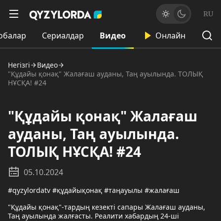
RU
обалар
Сериалдар
Видео
Онлайн
Негізгі
Видео
"Құдайы қонақ" Жалағаш ауданы, Таң ауылында. ТОЛЫҚ
НҰСҚА! #24
"Құдайы қонақ" Жалағаш
ауданы, Таң ауылында.
ТОЛЫҚ НҰСҚА! #24
05.10.2024
#qyzylordatv #құдайықонақ #таңауылы #жалағаш
"Құдайы қонақ"-тардың кезекті сапары Жалағаш ауданы,
Таң ауылында жалғасты. Реалити хабардың 24-ші