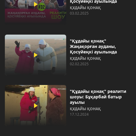
Қосүйеңкі ауылында
ҚҰДАЙЫ ҚОНАҚ
03.02.2025
"Құдайы қонақ"
Жаңақорған ауданы,
Қосүйеңкі ауылында
ҚҰДАЙЫ ҚОНАҚ
02.02.2025
"Құдайы қонақ" реалити
шоуы: Бұқарбай батыр
ауылы
ҚҰДАЙЫ ҚОНАҚ
17.12.2024