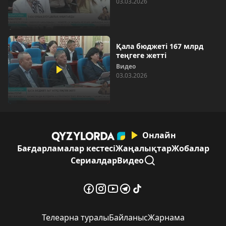
03.03.2026
Қала бюджеті 167 млрд
теңгеге жетті
Видео
03.03.2026
Онлайн
Бағдарламалар кестесі
Жаңалықтар
Жобалар
Сериалдар
Видео
Телеарна туралы
Байланыс
Жарнама