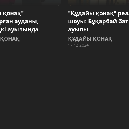
 қонақ"
"Құдайы қонақ" ре
ған ауданы,
шоуы: Бұқарбай ба
кі ауылында
ауылы
 ҚОНАҚ
ҚҰДАЙЫ ҚОНАҚ
17.12.2024