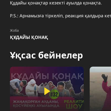
Құдайы қонақтар кезекті ауылда қонақта.
P.S.: Арнамызға тіркеліп, реакция қалдыра ке
Жоба
ҚҰДАЙЫ ҚОНАҚ
Ұқсас бейнелер