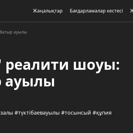
Жаңалықтар
Бағдарламалар кестесі
 батыр ауылы
 реалити шоуы:
р ауылы
залы #түктібаевауылы #тосынсый #құпия