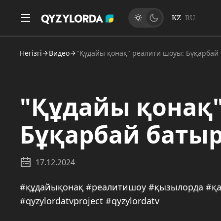
KZ
RU
Негізгі
Видео
"Құдайы қонақ" реалити шоуы: Бұқарбай
"Құдайы қонақ"
Бұқарбай баты
17.12.2024
#құдайықонақ #реалитишоу #қызылорда #қа
#qyzylordatvproject #qyzylordatv