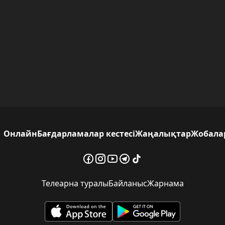
Онлайн
Бағдарламалар кестесі
Жаңалықтар
Жобала
Телеарна туралы
Байланыс
Жарнама