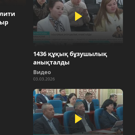
алити
тыр
1436 құқық бұзушылық
анықталды
Видео
03.03.2026