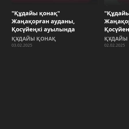
"Құдайы қонақ"
"Құдайы
Жаңақорған ауданы,
Жаңақор
Қосүйеңкі ауылында
Қосүйең
ҚҰДАЙЫ ҚОНАҚ
ҚҰДАЙЫ
03.02.2025
02.02.2025