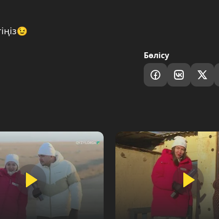
тіңіз😉
Бөлісу