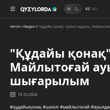
KZ
RU
Негізгі
Видео
"Құдайы қонақ" Шиелі ауданы, Майлыто
"Құдайы қонақ"
Майлытоғай ау
шығарылым
19.10.2024
#құдайықонақ #шиелі #майлытоғай #ауылдаста