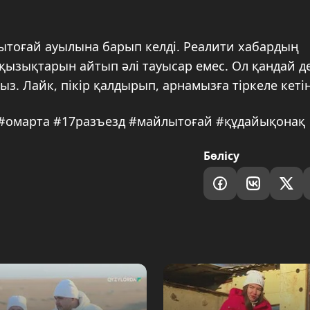
ытоғай ауылына барып келді. Реалити хабардың
қызықтарын айтып әлі тауысар емес. Ол қандай де
. Лайк, пікір қалдырып, арнамызға тіркеле кетің
#омарта #17разъезд #майлытоғай #құдайықонақ
Бөлісу