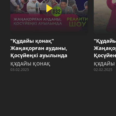
"Құдайы қонақ"
"Құдайы
Жаңақорған ауданы,
Жаңақор
Қосүйеңкі ауылында
Қосүйең
ҚҰДАЙЫ ҚОНАҚ
ҚҰДАЙЫ
03.02.2025
02.02.2025