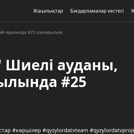
Жаңалықтар
Бағдарламалар кестесі
ғай ауылында #25 шығарылым
 Шиелі ауданы,
ылында #25
р #көршілер #qyzylordatvteam #qyzylordatvproje