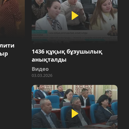
алити
1436 құқық бұзушылық
тыр
анықталды
Видео
03.03.2026