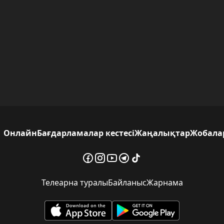
Онлайн
Бағдарламалар кестесі
Жаңалықтар
Жобала
Телеарна туралы
Байланыс
Жарнама