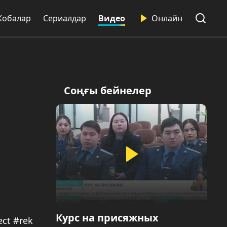
Жобалар
Сериалдар
Видео
Онлайн
Соңғы бейнелер
Курс на присяжных
ct #rek