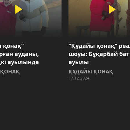
 қонақ"
"Құдайы қонақ" ре
ған ауданы,
шоуы: Бұқарбай ба
кі ауылында
ауылы
 ҚОНАҚ
ҚҰДАЙЫ ҚОНАҚ
17.12.2024