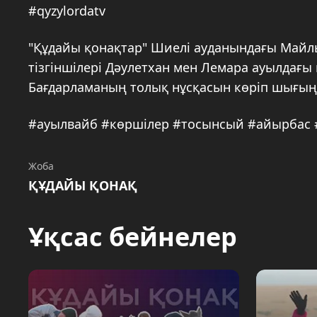
#qyzylordatv
"Құдайы қонақтар" Шиелі ауданындағы Майл
тізгіншілері Дәулетхан мен Лемара ауылдағы 
Бағдарламаның толық нұсқасын көріп шығыңыз
#ауылвайб #көршілер #тосынсый #айырбас 
Жоба
ҚҰДАЙЫ ҚОНАҚ
Ұқсас бейнелер