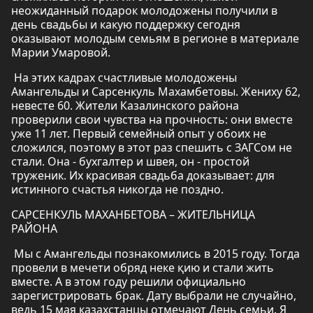
неожиданный подарок молодожены получили в
день свадьбы и какую поддержку сегодня
оказывают молодым семьям в регионе в материале
Марии Умаровой.
На этих кадрах счастливые молодожены
Амангельды и Сарсенкуль Махамбетовы. Жениху 62,
невесте 60. Жители Казалинского района
проверили свои чувства на прочность: они вместе
уже 11 лет. Первый семейный опыт у обоих не
сложился, поэтому в этот раз спешить с ЗАГСом не
стали. Она - бухгалтер и швея, он - простой
труженик. Их красивая свадьба доказывает: для
истинного счастья никогда не поздно.
САРСЕНКУЛЬ МАХАНБЕТОВА – ЖИТЕЛЬНИЦА
РАЙОНА
Мы с Амангельды познакомились в 2015 году. Тогда
провели в мечети обряд неке қию и стали жить
вместе. А в этом году решили официально
зарегистрировать брак. Дату выбрали не случайно,
ведь 15 мая казахстанцы отмечают День семьи. Я