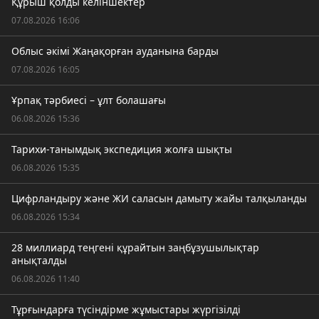
Құрыш қолды келіншектер
07.08.2026 16:06
Облыс әкімі Жаңақорған ауданына барды
07.08.2026 16:05
Ұрпақ тәрбиесі – ұлт болашағы
06.08.2026 15:36
Тарихи-танымдық экспедиция жолға шықты
06.08.2026 15:35
Цифрландыру және ЖИ саласын дамыту жайы талқыланды
06.08.2026 15:34
28 миллиард теңгені құрайтын заңбұзушылықтар
анықталды
06.08.2026 11:40
Тұрғындарға түсіндірме жұмыстары жүргізілді