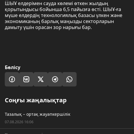
ШЫҰ елдерімен сауда көлемі өткен жылдың
қорытындысы бойынша 6,5 пайызға өсті. ШЫҰ-ға
мүше елдердің технологиялық базасы үлкен және
экономиканың барлық маңызды секторларын
дамыту үшін орасан зор нарығы бар.
Бөлісу
Соңғы жаңалықтар
Тазалық – ортақ жауапкершілік
07.08.2026 16:06