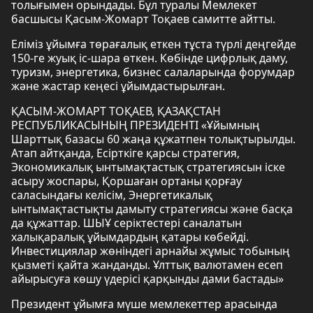
толығымен орындады. Бұл туралы Мемлекет
басшысы Қасым-Жомарт Тоқаев самитте айтты.
Еліміз ұйымға төрағалық еткен тұста түрлі деңгейде
150-ге жуық іс-шара өткен. Көбінде цифрлық даму,
туризм, энергетика, бизнес салаларында форумдар
және жастар кеңесі ұйымдастырылған.
ҚАСЫМ-ЖОМАРТ ТОҚАЕВ, ҚАЗАҚСТАН
РЕСПУБЛИКАСЫНЫҢ ПРЕЗИДЕНТІ «Ұйымның
Шарттық базасы 60 жаңа құжатпен толықтырылды.
Атап айтқанда, Есірткіге қарсы стратегия,
Экономикалық ынтымақтастық стратегиясын іске
асыру жоспары, Қоршаған ортаны қорғау
саласындағы келісім, Энергетикалық
ынтымақтастықты дамыту стратегиясы және басқа
да құжаттар. ШЫҰ серіктестері саналатын
халықаралық ұйымдардың қатары көбейді.
Инвестициялар жөніндегі арнайы жұмыс тобының
қызметі қайта жанданды. Ұлттық валютамен есеп
айырысуға көшу үдерісі қарқынды дами бастады»
Президент ұйымға мүше мемлекеттер арасында