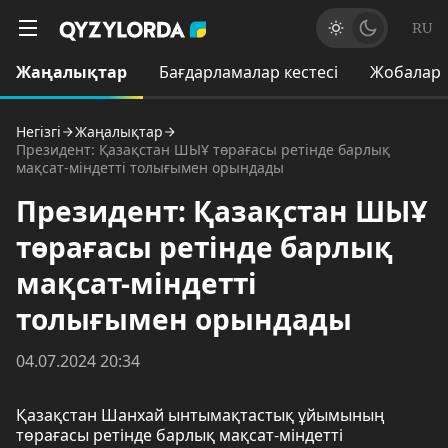
RU
Жаңалықтар
Бағдарламалар кестесі
Жобалар
Негізгі
Жаңалықтар
Президент: Қазақстан ШЫҰ төрағасы ретінде барлық
мақсат-міндетті толығымен орындады
Президент: Қазақстан ШЫҰ
төрағасы ретінде барлық
мақсат-міндетті
толығымен орындады
04.07.2024 20:34
Қазақстан Шанхай ынтымақтастық ұйымының
төрағасы ретінде барлық мақсат-міндетті