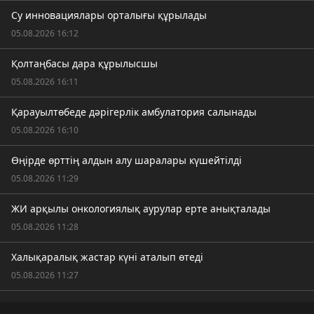
Су инновациялары орталығы құрылады
05.08.2026 16:12
Қолтаңбасы дара құрылысшы
05.08.2026 16:11
Қарауылтөбеде дәрігерлік амбулатория салынады
05.08.2026 16:10
Өңірде өрттің алдын алу шаралары күшейтілді
05.08.2026 11:29
ЖИ арқылы онкологиялық аурулар ерте анықталады
05.08.2026 11:28
Халықаралық жастар күні аталып өтеді
05.08.2026 11:27