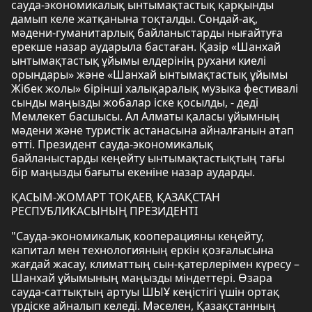
сауда-экономикалық ынтымақтастық қарқынды
дамып келе жатқанына тоқталды. Сондай-ақ,
мәдени-гуманитарлық байланыстарды нығайтуға
ерекше назар аударыла бастаған. Қазір «Шанхай
ынтымақтастық ұйымы елдерінің рухани киелі
орындары» және «Шанхай ынтымақтастық ұйымы
Жібек жолы» бірінші халықаралық музыка фестивалі
сынды маңызды жобалар іске қосылды, - деді
Мемлекет басшысы. Ал Алматы қаласы ұйымның
мәдени және туристік астанасына айналғанын атап
өтті. Президент сауда-экономикалық
байланыстарды кеңейту ынтымақтастықтың тағы
бір маңызды бағыты екеніне назар аударды.
ҚАСЫМ-ЖОМАРТ ТОҚАЕВ, ҚАЗАҚСТАН
РЕСПУБЛИКАСЫНЫҢ ПРЕЗИДЕНТІ
"Сауда-экономикалық кооперацияны кеңейту,
капитал мен технологияның еркін қозғалысына
жағдай жасау, климаттың сын-қатерлерімен күресу –
Шанхай ұйымының маңызды міндеттері. Өзара
сауда-саттықтың артуы ШЫҰ кеңістігі үшін ортақ
үрдіске айналып келеді. Мәселен, Қазақстанның