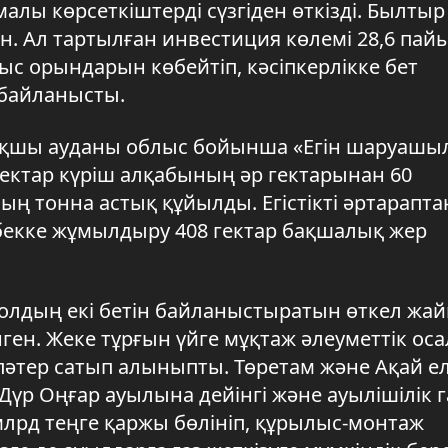
алы көрсеткіштерді сүзгіден өткізді. Былты
ан. Ал тартылған инвестиция көлемі 28,6 пай
с орындарын көбейтіп, кәсіпкерлікке бет
 байланысты.
қшы ауданы облыс бойынша «Егін шаруашы
гектар күріш алқабының әр гектарынан 60
ың тонна астық құйылды. Егістікті әртарапт
ңбекке жұмылдыру 408 гектар бақшалық жер
 жолдың екі бетін байланыстыратын өткел жай
ген. Жеке тұрғын үйге мұқтаж әлеуметтік оса
 пәтер сатып алыныпты. Төретам және Ақай ел
 Дүр Оңғар ауылына дейінгі және ауылішілік г
млрд теңге қаржы бөлініп, құрылыс-монтаж