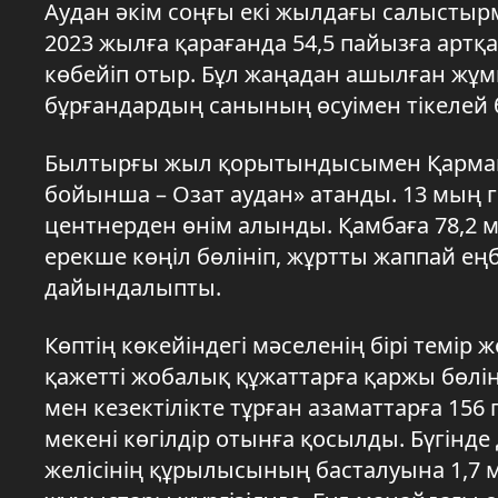
Аудан әкім соңғы екі жылдағы салыстырм
2023 жылға қарағанда 54,5 пайызға артқ
көбейіп отыр. Бұл жаңадан ашылған жұмы
бұрғандардың санының өсуімен тікелей
Былтырғы жыл қорытындысымен Қарма
бойынша – Озат аудан» атанды. 13 мың 
центнерден өнім алынды. Қамбаға 78,2 м
ерекше көңіл бөлініп, жұртты жаппай е
дайындалыпты.
Көптің көкейіндегі мәселенің бірі темір
қажетті жобалық құжаттарға қаржы бөлін
мен кезектілікте тұрған азаматтарға 156
мекені көгілдір отынға қосылды. Бүгінде
желісінің құрылысының басталуына 1,7 