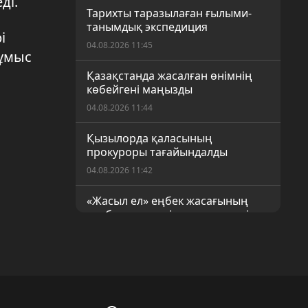
ді.
Тарихты таразылаған ғылыми-
танымдық экспедиция
і
04.08.2026 11:45
жұмыс
Қазақстанда жасалған өнімнің
көбейгені маңызды
04.08.2026 11:44
Қызылорда қаласының
прокуроры тағайындалды
04.08.2026 11:42
«Жасыл ел» еңбек жасағының
сарбаздары үшін тренинг өтті
04.08.2026 11:41
Ұрпақты ұлттық тәрбиеге қалай
баулимыз?
04.08.2026 11:35