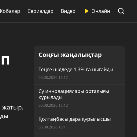
Жобалар
Сериалдар
Видео
Онлайн
өп
Соңғы жаңалықтар
Теңге шілдеде 1,3%-ға нығайды
05.08.2026 16:12
Су инновациялары орталығы
құрылады
05.08.2026 16:12
п жатыр.
мды
Қолтаңбасы дара құрылысшы
05.08.2026 16:11