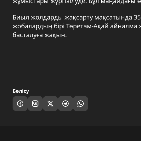
жұмыстары жүргізілуде. Бұл маңайдағы өз
Биыл жолдарды жақсарту мақсатында 35 ж
жобалардың бірі Төретам-Ақай айналма 
басталуға жақын.
Бөлісу