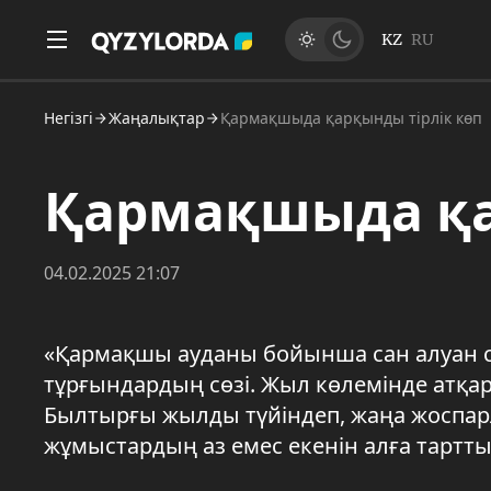
KZ
RU
Негізгі
Жаңалықтар
Қармақшыда қарқынды тірлік көп
Қармақшыда қа
04.02.2025 21:07
«Қармақшы ауданы бойынша сан алуан с
тұрғындардың сөзі. Жыл көлемінде атқар
Былтырғы жылды түйіндеп, жаңа жоспар
жұмыстардың аз емес екенін алға тартты