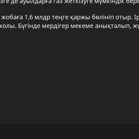
ге де ауылдарға газ жеткізуге мүмкіндік бере
обаға 1,6 млдр теңге қаржы бөлініп отыр. Ір
жолы. Бүгінде мердігер мекеме анықталып, 