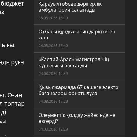
р бюджет
Қарауылтөбеде дәрігерлік
амбулатория салынады
ыз
05.08.2026 16:10
Отбасы құндылығын дәріптеген
кеш
лығы
04.08.2026 15:40
«Каспий-Арал» магистралінің
андыруға
құрылысы басталды
04.08.2026 15:39
Қызылжармада 67 көшеге электр
бағаналары орнатылуда
ы. Оған
04.08.2026 12:29
л топтар
ді
Әлеуметтік қолдау жүйесінде не
аз
өзгерді?
04.08.2026 12:29