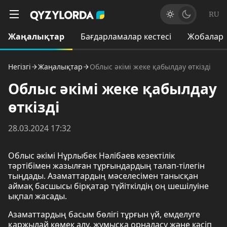
RU
Жаңалықтар
Бағдарламалар кестесі
Жобалар
Негізгі
Жаңалықтар
Облыс әкімі жеке қабылдау өткізді
Облыс әкімі жеке қабылдау
өткізді
28.03.2024 17:32
Облыс әкімі Нұрлыбек Нәлібаев кезектілік
тәртібімен жазылған тұрғындардың талап-тілегін
тыңдады. Азаматтардың мәселесімен танысқан
аймақ басшысы бірқатар түйіткілдің оң шешілуіне
ықпал жасады.
Азаматтардың басым бөлігі тұрғын үй, емделуге
қаржылай көмек алу, жұмысқа орналасу және кәсіп