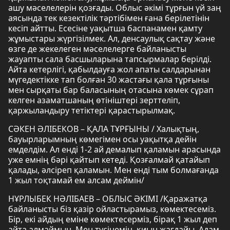
ашу мәселелерін қозғады. Облыс әкімі тұрғын үй заң
аясында тек кезектілік тәртібімен ғана берілетінін
кесіп айтты. Есесіне уақытша баспанамен қамту
жұмыстары жүргізілмек. Ал, денсаулық сақтау және
өзге де жекелеген мәселелерге байланысты
жауапты сала басшыларына тапсырмалар берілді.
Айта кетерлігі, қабылдауға жол апаты салдарынан
мүгедектікке тап болған 30 жастағы қала тұрғыны
мен сырқаты бар баласының отасына көмек сұрап
келген азаматшаның өтініштері зерттеліп,
қаржыландыру тетіктері қарастырылмақ.
СӘКЕН ӘЛІБЕКОВ – ҚАЛА ТҰРҒЫНЫ / Халықтың,
бауырларымның көмегімен осы уақытқа дейін
емделдім. Ал енді 1-2 ай демалып қаламын арасында
уже емнің бәрі қайтып кетеді. Қозғалмай қатайып
қалады, әлсіреп қаламын. Мен енді тым болмағанда
1 жыл тоқтамай ем алсам деймін/
НҰРЛЫБЕК НӘЛІБАЕВ – ОБЛЫС ӘКІМІ /Қаражатқа
байланысты біз қазір ойластырамыз, көмектесеміз.
Бір, екі айдың еміне көмектесерміз, бірақ 1 жыл деп
айта алмаймын. Мен түсінемін, қиын жағдайы. Адам