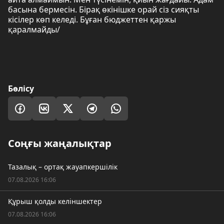
басына бермесін. Бірақ өкінішке орай сіз сияқты
кісілер көп келеді. Бұған бюджеттен қаржы
қаралмайды/
Бөлісу
Соңғы жаңалықтар
Тазалық – ортақ жауапкершілік
07.08.2026 16:06
Құрыш қолды келіншектер
07.08.2026 16:06