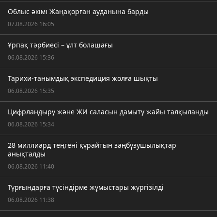
Облыс әкімі Жаңақорған ауданына барды
07.08.2026 16:05
Ұрпақ тәрбиесі – ұлт болашағы
06.08.2026 15:36
Тарихи-танымдық экспедиция жолға шықты
06.08.2026 15:35
Цифрландыру және ЖИ саласын дамыту жайы талқыланды
06.08.2026 15:34
28 миллиард теңгені құрайтын заңбұзушылықтар
анықталды
06.08.2026 11:40
Тұрғындарға түсіндірме жұмыстары жүргізілді
06.08.2026 11:38