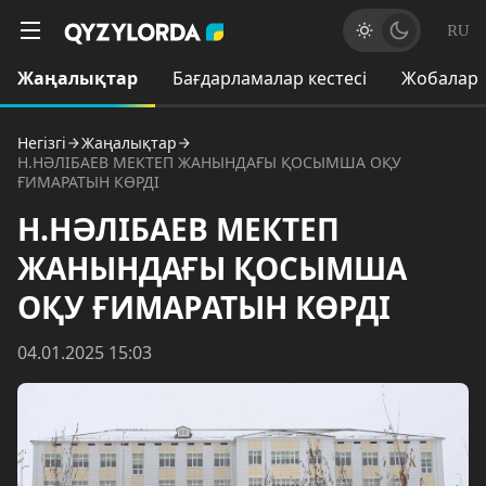
RU
Жаңалықтар
Бағдарламалар кестесі
Жобалар
Негізгі
Жаңалықтар
Н.НӘЛІБАЕВ МЕКТЕП ЖАНЫНДАҒЫ ҚОСЫМША ОҚУ
ҒИМАРАТЫН КӨРДІ
Н.НӘЛІБАЕВ МЕКТЕП
ЖАНЫНДАҒЫ ҚОСЫМША
ОҚУ ҒИМАРАТЫН КӨРДІ
04.01.2025 15:03