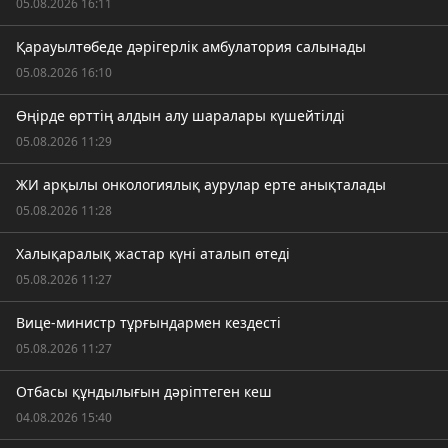
05.08.2026 16:11
Қарауылтөбеде дәрігерлік амбулатория салынады
05.08.2026 16:10
Өңірде өрттің алдын алу шаралары күшейтілді
05.08.2026 11:29
ЖИ арқылы онкологиялық аурулар ерте анықталады
05.08.2026 11:28
Халықаралық жастар күні аталып өтеді
05.08.2026 11:27
Вице-министр тұрғындармен кездесті
05.08.2026 11:27
Отбасы құндылығын дәріптеген кеш
04.08.2026 15:40