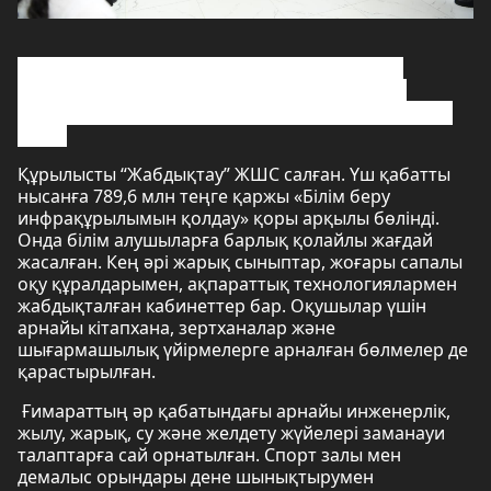
Облыс әкімі Нұрлыбек Нәлібаев Жаңақорған
ауданына жұмыс сапары кезінде Nº54 мектеп
жанындағы 375 орындық қосымша оқу ғимаратын
көрді.
Құрылысты “Жабдықтау” ЖШС салған. Үш қабатты
нысанға 789,6 млн теңге қаржы «Білім беру
инфрақұрылымын қолдау» қоры арқылы бөлінді.
Онда білім алушыларға барлық қолайлы жағдай
жасалған. Кең әрі жарық сыныптар, жоғары сапалы
оқу құралдарымен, ақпараттық технологиялармен
жабдықталған кабинеттер бар. Оқушылар үшін
арнайы кітапхана, зертханалар және
шығармашылық үйірмелерге арналған бөлмелер де
қарастырылған.
Ғимараттың әр қабатындағы арнайы инженерлік,
жылу, жарық, су және желдету жүйелері заманауи
талаптарға сай орнатылған. Спорт залы мен
демалыс орындары дене шынықтырумен