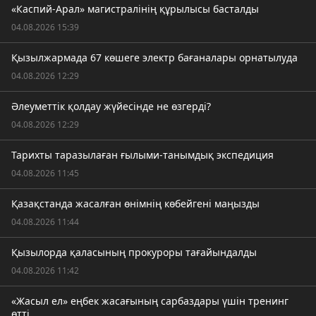
«Каспий-Арал» магистралінің құрылысы басталды
04.08.2026 15:39
Қызылжармада 67 көшеге электр бағаналары орнатылуда
04.08.2026 12:29
Әлеуметтік қолдау жүйесінде не өзгерді?
04.08.2026 12:29
Тарихты таразылаған ғылыми-танымдық экспедиция
04.08.2026 11:45
Қазақстанда жасалған өнімнің көбейгені маңызды
04.08.2026 11:44
Қызылорда қаласының прокуроры тағайындалды
04.08.2026 11:42
«Жасыл ел» еңбек жасағының сарбаздары үшін тренинг
өтті