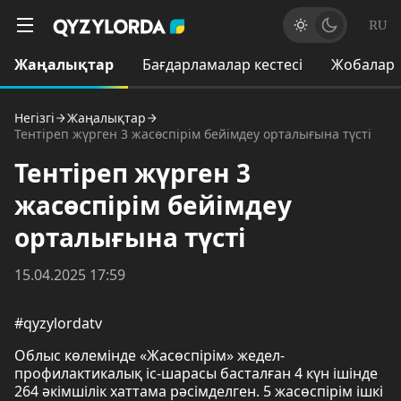
RU
Жаңалықтар
Бағдарламалар кестесі
Жобалар
Негізгі
Жаңалықтар
Тентіреп жүрген 3 жасөспірім бейімдеу орталығына түсті
Тентіреп жүрген 3
жасөспірім бейімдеу
орталығына түсті
15.04.2025 17:59
#qyzylordatv
Облыс көлемінде «Жасөспірім» жедел-
профилактикалық іс-шарасы басталған 4 күн ішінде
264 әкімшілік хаттама рәсімделген. 5 жасөспірім ішкі