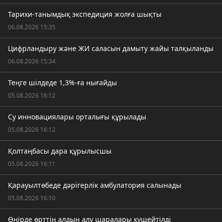
Тарихи-танымдық экспедиция жолға шықты
06.08.2026 15:35
Цифрландыру және ЖИ саласын дамыту жайы талқыланды
06.08.2026 15:34
Теңге шілдеде 1,3%-ға нығайды
05.08.2026 16:12
Су инновациялары орталығы құрылады
05.08.2026 16:12
Қолтаңбасы дара құрылысшы
05.08.2026 16:11
Қарауылтөбеде дәрігерлік амбулатория салынады
05.08.2026 16:10
Өңірде өрттің алдын алу шаралары күшейтілді