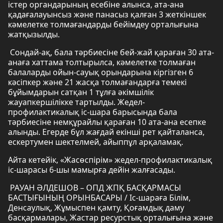
істер органдарының есебіне алынса, ата-ана
қадағалауынсыз және панасыз қалған 3 жеткіншек
кәмелетке толмағандарды бейімдеу орталығына
жатқызылды.
Сондай-ақ, бала тәрбиесіне бей-жай қараған 30 ата-
анаға хаттама толтырылса, кәмелетке толмаған
балаларды ойын-сауық орындарына кіргізген 6
кәсіпкер және 21 жасқа толмағандарға темекі
бұйымдарын сатқан 1 тұлға әкімшілік
жауапкершілікке тартылды. Жедел-
профилактикалық іс-шара барысында бала
тәрбиесіне немқұрайлы қараған 10 ата-ана есепке
алынды. Егерде бұл жағдай екінші рет қайталанса,
ескертумен шектелмей, айыппұл арқаламақ.
Айта кетейік, «Жасөспірім» жедел-профилактикалық
іс-шарасы 6-шы мамырға дейін жалғасады.
РАУАН ӘЛДЕШОВ – ОПД ЖПҚ БАСҚАРМАСЫ
БАСТЫҒЫНЫҢ ОРЫНБАСАРЫ / Іс-шараға Білім,
Денсаулық, Жұмыспен қамту, Қоғамдық даму
басқармалары, Жастар ресурстық орталығына және