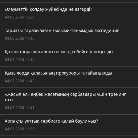
Әлеуметтік қолдау жүйесінде не өзгерді?
04.08.2026 12:29
Тарихты таразылаған ғылыми-танымдық экспедиция
04.08.2026 11:45
Қазақстанда жасалған өнімнің көбейгені маңызды
04.08.2026 11:44
Қызылорда қаласының прокуроры тағайындалды
04.08.2026 11:42
«Жасыл ел» еңбек жасағының сарбаздары үшін тренинг
өтті
04.08.2026 11:41
Ұрпақты ұлттық тәрбиеге қалай баулимыз?
04.08.2026 11:35