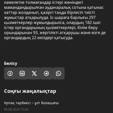
кәмелетке толмағандар істері жөніндегі
мамандандырылған ауданаралық сотына қатынас
хаттар жолданып, қазіргі таңда бірлесіп тиісті
жұмыстар атқарылуда. Іс-шараға барлығы 297
қызметкерлер жұмылдырылса, олардың 182 ішкі
істер органдарының қызметкерлері, білім беру
орындарынан 93, жергілікті атқарушы және өзге де
органдардың 22 өкілдері қатысуда.
Бөлісу
Соңғы жаңалықтар
Ұрпақ тәрбиесі – ұлт болашағы
06.08.2026 15:36