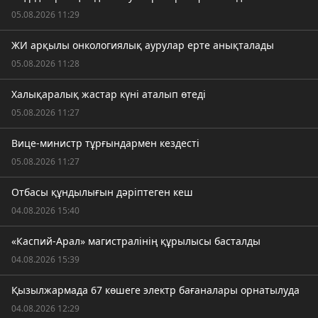
05.08.2026 11:29
ЖИ арқылы онкологиялық аурулар ерте анықталады
05.08.2026 11:28
Халықаралық жастар күні аталып өтеді
05.08.2026 11:27
Вице-министр тұрғындармен кездесті
05.08.2026 11:27
Отбасы құндылығын дәріптеген кеш
04.08.2026 15:40
«Каспий-Арал» магистралінің құрылысы басталды
04.08.2026 15:39
Қызылжармада 67 көшеге электр бағаналары орнатылуда
04.08.2026 12:29