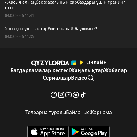
«Жасыл ел» еңбек жасағының сарбаздары үшін тренинг
өтті
04.08.2026 11:41
Ұрпақты ұлттық тәрбиеге қалай баулимыз?
04.08.2026 11:35
Онлайн
Бағдарламалар кестесі
Жаңалықтар
Жобалар
Сериалдар
Видео
Телеарна туралы
Байланыс
Жарнама