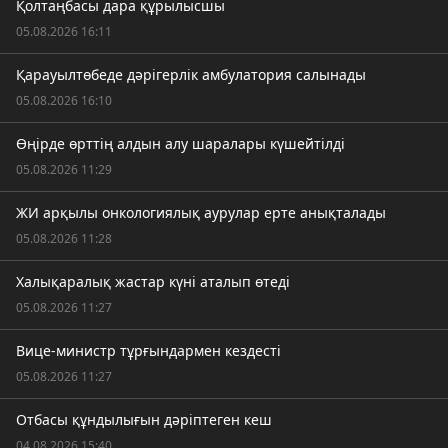
Қолтаңбасы дара құрылысшы
05.08.2026 16:11
Қарауылтөбеде дәрігерлік амбулатория салынады
05.08.2026 16:10
Өңірде өрттің алдын алу шаралары күшейтілді
05.08.2026 11:29
ЖИ арқылы онкологиялық аурулар ерте анықталады
05.08.2026 11:28
Халықаралық жастар күні аталып өтеді
05.08.2026 11:27
Вице-министр тұрғындармен кездесті
05.08.2026 11:27
Отбасы құндылығын дәріптеген кеш
04.08.2026 15:40