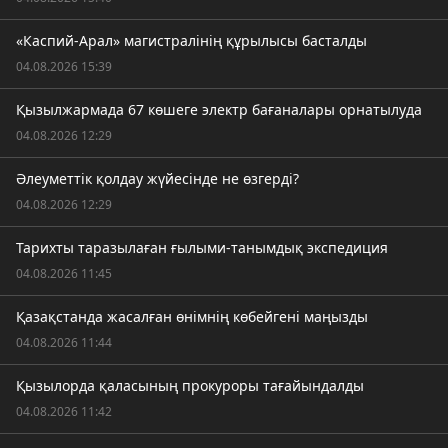
«Каспий-Арал» магистралінің құрылысы басталды
04.08.2026 15:39
Қызылжармада 67 көшеге электр бағаналары орнатылуда
04.08.2026 12:29
Әлеуметтік қолдау жүйесінде не өзгерді?
04.08.2026 12:29
Тарихты таразылаған ғылыми-танымдық экспедиция
04.08.2026 11:45
Қазақстанда жасалған өнімнің көбейгені маңызды
04.08.2026 11:44
Қызылорда қаласының прокуроры тағайындалды
04.08.2026 11:42