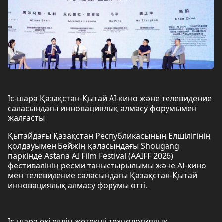
Іс-шара Қазақстан-Қытай AI-кино және телевидение
саласындағы инновациялық алмасу форумымен
жалғасты
Қытайдағы Қазақстан Республикасының Елшілігінің
қолдауымен Бейжің қаласындағы Shougang
паркінде Astana AI Film Festival (AAIFF 2026)
фестивалінің ресми таныстырылымы және AI-кино
мен телевидение саласындағы Қазақстан-Қытай
инновациялық алмасу форумы өтті.
Іс-шара екі елдің жетекші технологиялық