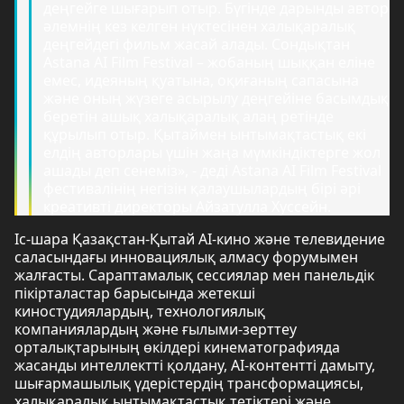
деңгейге шығарып отыр. Бүгінде дарынды автор
әлемнің кез келген нүктесінен халықаралық
деңгейдегі фильм жасай алады. Сондықтан
Astana AI Film Festival – жобаның шыққан еліне
емес, идеяның қуатына, оқиғаның сапасына
және оның жүзеге асырылу деңгейіне басымдық
беретін ашық халықаралық алаң ретінде
құрылып отыр. Қытаймен ынтымақтастық екі
елдің авторлары үшін жаңа мүмкіндіктерге жол
ашады деп сенеміз», - деді Astana AI Film Festival
фестивалінің негізін қалаушылардың бірі әрі
креативті директоры Айзатулла Хуссейн.
Іс-шара Қазақстан-Қытай AI-кино және телевидение
саласындағы инновациялық алмасу форумымен
жалғасты. Сараптамалық сессиялар мен панельдік
пікірталастар барысында жетекші
киностудиялардың, технологиялық
компаниялардың және ғылыми-зерттеу
орталықтарының өкілдері кинематографияда
жасанды интеллектті қолдану, AI-контентті дамыту,
шығармашылық үдерістердің трансформациясы,
халықаралық ынтымақтастық тетіктері және