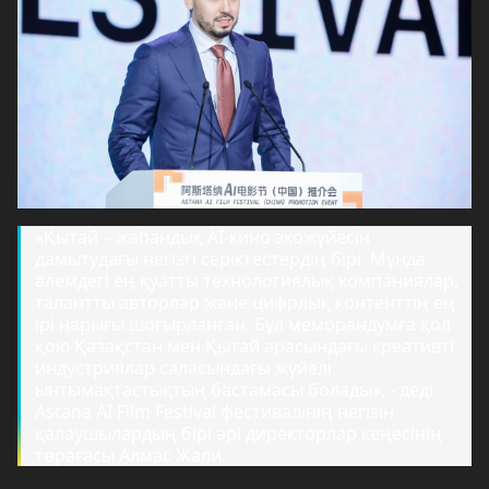
«Қытай – жаһандық AI-кино экожүйесін
дамытудағы негізгі серіктестердің бірі. Мұнда
әлемдегі ең қуатты технологиялық компаниялар,
талантты авторлар және цифрлық контенттің ең
ірі нарығы шоғырланған. Бұл меморандумға қол
қою Қазақстан мен Қытай арасындағы креативті
индустриялар саласындағы жүйелі
ынтымақтастықтың бастамасы болады», - деді
Astana AI Film Festival фестивалінің негізін
қалаушылардың бірі әрі директорлар кеңесінің
төрағасы Алмас Жали.