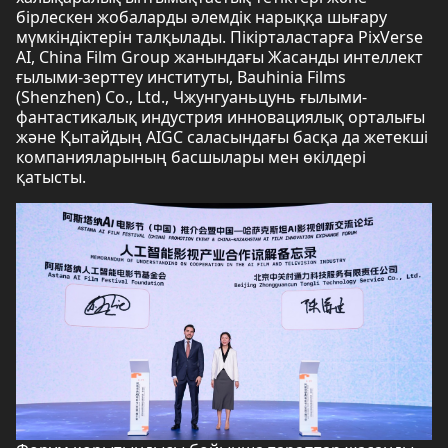
бірлескен жобаларды әлемдік нарыққа шығару
мүмкіндіктерін талқылады. Пікірталастарға PixVerse
AI, China Film Group жанындағы Жасанды интеллект
ғылыми-зерттеу институты, Bauhinia Films
(Shenzhen) Co., Ltd., Чжунгуаньцунь ғылыми-
фантастикалық индустрия инновациялық орталығы
және Қытайдың AIGC саласындағы басқа да жетекші
компанияларының басшылары мен өкілдері
қатысты.