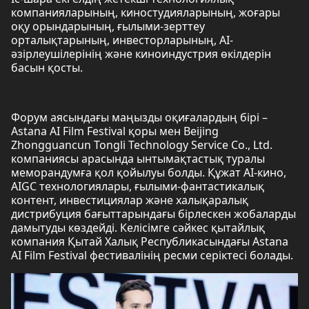
компанияларының, киностудияларының, жоғары
оқу орындарының, ғылыми-зерттеу
орталықтарының, инвесторларының, AI-
әзірлеушілерінің және киноиндустрия өкілдерін
басын қосты.
Форум аясындағы маңызды оқиғалардың бірі –
Astana AI Film Festival қоры мен Beijing
Zhongguancun Tongli Technology Service Co., Ltd.
компаниясы арасында ынтымақтастық туралы
меморандумға қол қойылуы болды. Құжат AI-кино,
AIGC технологиялары, ғылыми-фантастикалық
контент, инвестициялар және халықаралық
дистрибуция бағыттарындағы бірлескен жобаларды
дамытуды көздейді. Келісімге сәйкес қытайлық
компания Қытай Халық Республикасындағы Astana
AI Film Festival фестивалінің ресми серіктесі болады.