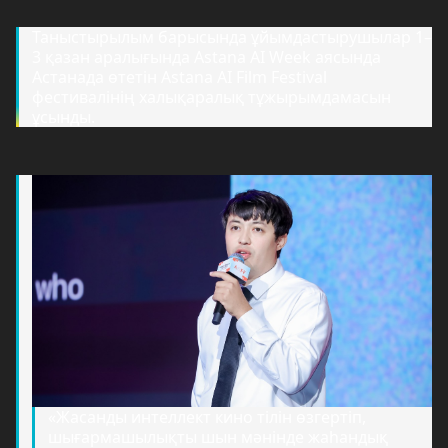
Таныстырылым барысында ұйымдастырушылар 1–
3 қазан аралығында Astana AI Week аясында
Астанада өтетін Astana AI Film Festival
фестивалінің халықаралық тұжырымдамасын
ұсынды.
«Жасанды интеллект кино тілін өзгертіп,
шығармашылықты шын мәнінде жаһандық