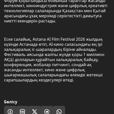
Форум қорытындысы бойынша тараптар жасанды
интеллект, киноиндустрия және цифрлық креативті
технологиялар салаларында Қазақстан мен Қытай
арасындағы ұзақ мерзімді серіктестікті дамытуға
ниетті екендерін растады.
Еске салайық, Astana AI Film Festival 2026 жылдың
күзінде Астанада өтіп, AI-кино саласындағы ең ірі
халықаралық іс-шаралардың біріне айналады.
Фестиваль аясында жалпы жүлде қоры 1 миллион
АҚШ долларын құрайтын халықаралық байқау,
конференция, жобалар питчингі, сондай-ақ
жасанды интеллект, кино және цифрлық
шығармашылық салаларындағы әлемдік жетекші
сарапшылардың кездесулері өтеді.
Бөлісу