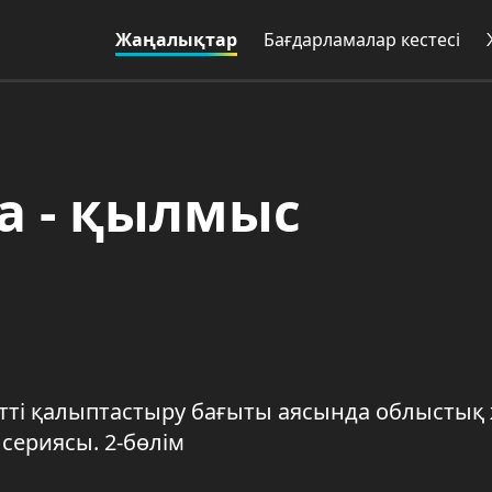
Жаңалықтар
Бағдарламалар кестесі
ма - қылмыс
ті қалыптастыру бағыты аясында облыстық 
сериясы. 2-бөлім