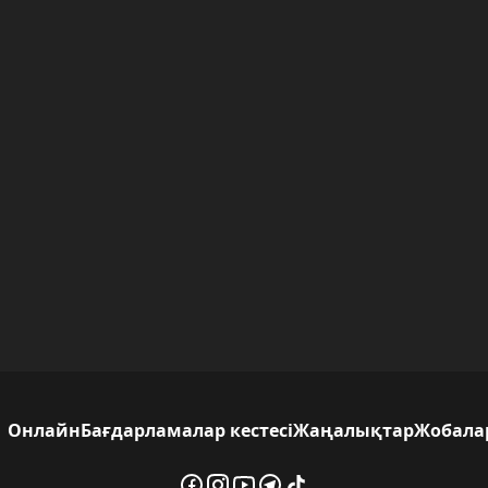
Онлайн
Бағдарламалар кестесі
Жаңалықтар
Жобала