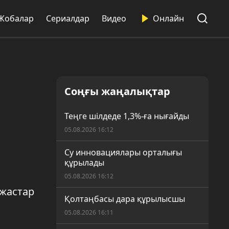
Жобалар
Сериалдар
Видео
Онлайн
Соңғы жаңалықтар
Теңге шілдеде 1,3%-ға нығайды
05.08.2026 16:12
Су инновациялары орталығы
құрылады
05.08.2026 16:12
жастар
Қолтаңбасы дара құрылысшы
05.08.2026 16:11