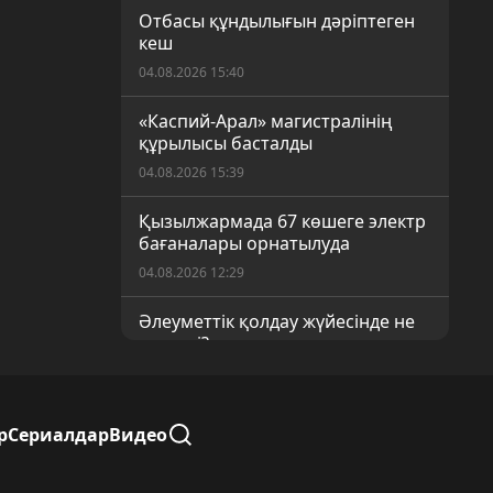
Отбасы құндылығын дәріптеген
кеш
04.08.2026 15:40
«Каспий-Арал» магистралінің
құрылысы басталды
04.08.2026 15:39
Қызылжармада 67 көшеге электр
бағаналары орнатылуда
04.08.2026 12:29
Әлеуметтік қолдау жүйесінде не
өзгерді?
04.08.2026 12:29
Тарихты таразылаған ғылыми-
р
Сериалдар
Видео
танымдық экспедиция
04.08.2026 11:45