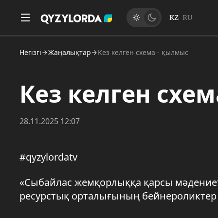
KZ
RU
Негізгі
Жаңалықтар
Кез келген схема - қылмыс
Кез келген схе
28.11.2025 12:07
#qyzylordatv
«Сыбайлас жемқорлыққа қарсы мәдениет
ресурстық орталығының бейнероликтер 