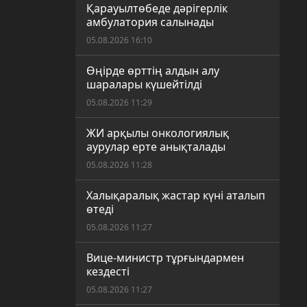
Қарауылтөбеде дәрігерлік
амбулатория салынады
05.08.2026 16:10
Өңірде өрттің алдын алу
шаралары күшейтілді
05.08.2026 11:29
ЖИ арқылы онкологиялық
аурулар ерте анықталады
05.08.2026 11:28
Халықаралық жастар күні аталып
өтеді
05.08.2026 11:27
Вице-министр тұрғындармен
кездесті
05.08.2026 11:27