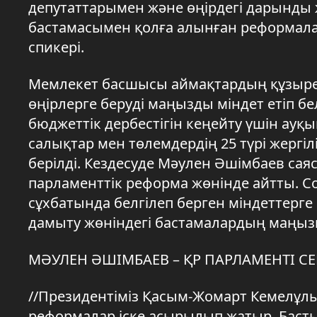
депутаттарымен және өңірдегі дарынды
бастамасымен қолға алынған реформалар
спикері.
Мемлекет басшысы аймақтардың құзыреті
өңірлерге беруді маңызды міндет етіп бе
бюджеттік дербестігін кеңейту үшін ауқ
салықтар мен төлемдердің 25 түрі жергіл
берілді. Кездесуде Мәулен Әшімбаев са
парламенттік реформа жөнінде айтты. Сон
сұхбатында белгілеп берген міндеттерге
дамыту жөніндегі бастамалардың маңыз
МӘУЛЕН ӘШІМБАЕВ – ҚР ПАРЛАМЕНТІ С
//Президентіміз Қасым-Жомарт Кемелұлы
реформалар іске асырылып жатыр. Басты 