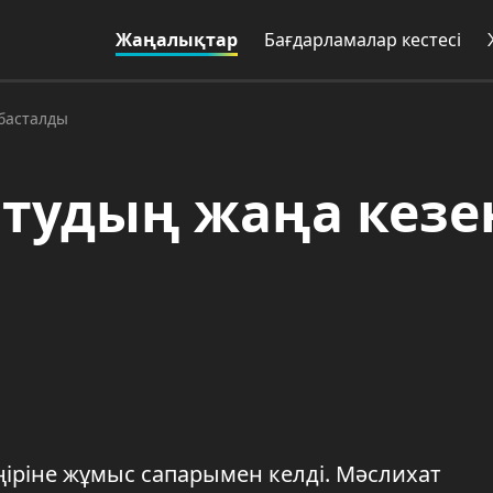
Жаңалықтар
Бағдарламалар кестесі
 басталды
тудың жаңа кезе
іріне жұмыс сапарымен келді. Мәслихат