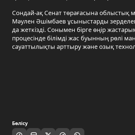
Сондай-ақ Сенат төрағасына облыстық м
Мәулен Әшімбаев ұсыныстарды зерделеп,
да жеткізді. Сонымен бірге өңір жастар
процесінде білімді жас буынның рөлі ма
сауаттылықты арттыру және озық технол
Бөлісу