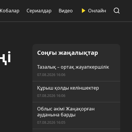
Жобалар
Сериалдар
Видео
Онлайн
ңі
Соңғы жаңалықтар
Тазалық – ортақ жауапкершілік
07.08.2026 16:06
Құрыш қолды келіншектер
07.08.2026 16:06
Облыс әкімі Жаңақорған
ауданына барды
07.08.2026 16:05