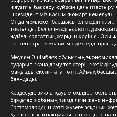
жауапты басқару жүйесін қалыптастыру. 
Президентіміз Қасым-Жомарт Кемелұлы 
Онда мемлекет басшысы еліміздің қазірг
тоқталды. Бұл елімізді әділетті, демок
жүйелі саясаттың жарқын көрінісі. Осы 
берген стратегиялық міндеттерді орында
Мәулен Әшімбаев облыстың экономикал
аударып, жаңа даму тетіктерін жетілдір
маңызды екенін атап өтті. Аймақ басшы
баяндады.
Кездесуде зиялы қауым өкілдері облыст
бірқатар жобаның тиімділігін және ин
бастамалардың сәтті жүзеге асқанын жет
Қазақстан» экоакциясының маңызына т