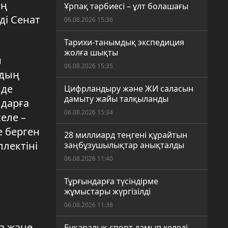
ың
Ұрпақ тәрбиесі – ұлт болашағы
ді Сенат
06.08.2026 15:36
Тарихи-танымдық экспедиция
жолға шықты
н
06.08.2026 15:35
рдың
нде
Цифрландыру және ЖИ саласын
дамыту жайы талқыланды
лдарға
06.08.2026 15:34
еле –
е берген
28 миллиард теңгені құрайтын
лектіні
заңбұзушылықтар анықталды
06.08.2026 11:40
Тұрғындарға түсіндірме
жұмыстары жүргізілді
06.08.2026 11:38
ка және
Бұқаралық спорт дамып келеді