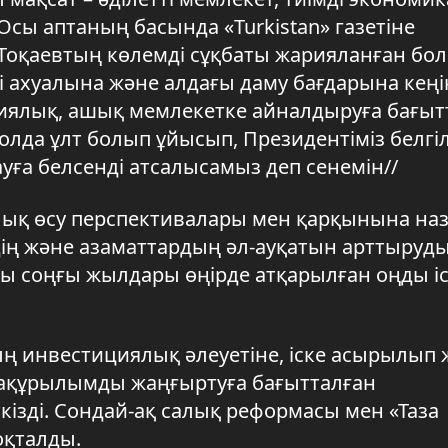
Осы аптаның басында «Turkistan» газетіне
Тоқаевтың көлемді сұқбаты жарияланған бол
і ахуалына және алдағы даму бағдарына кең
ратиялық, ашық мемлекетке айналдыруға бағыт
жолда ұлт болып ұйысып, Президентіміз белгі
уға белсенді атсалысамыз деп сенемін//
ық өсу перспективалары мен қарқынына на
удің және азаматтардың әл-ауқатын арттыруд
сы соңғы жылдары өңірде атқарылған оңды іс
ың инвестициялық әлеуетіне, іске асырылып 
фрақұрылымды жаңғыртуға бағытталған
кізді. Сондай-ақ салық реформасы мен «Таза
оқталды.