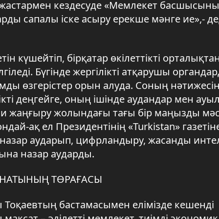
 жастармен кездесуде «Мемлекет басшысын
ды сапалы іске асыру ерекше мәнге ие»,- де
н күшейтіп, бірқатар өкілеттікті орталықта
лгіледі. Бүгінде жергілікті атқарушы органда
ымды өзгерістер орын алуда. Соның нәтижесі
ікті деңгейге, оның ішінде аудандар мен ауы
яси жаңғыру жолындағы тағы бір маңызды мәс
дай-ақ ел Президентінің «Turkistan» газетін
 назар аударып, цифрландыру, жасанды интел
ына назар аударды.
ЕНАТЫНЫҢ ТӨРАҒАСЫ
 Тоқаевтың бастамасымен елімізде кешенді
мақсат – әділетті мемлекет, тиімді экономи