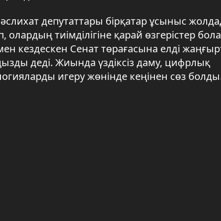
әслихат депутаттары бірқатар ұсыныс жолда
 олардың тиімділігіне қарай өзгерістер бо
ымен кездескен Сенат төрағасына елді жаңғыр
ңызды деді. Жиында үздіксіз даму, цифрлық
огияларды игеру жөнінде кеңінен сөз болды