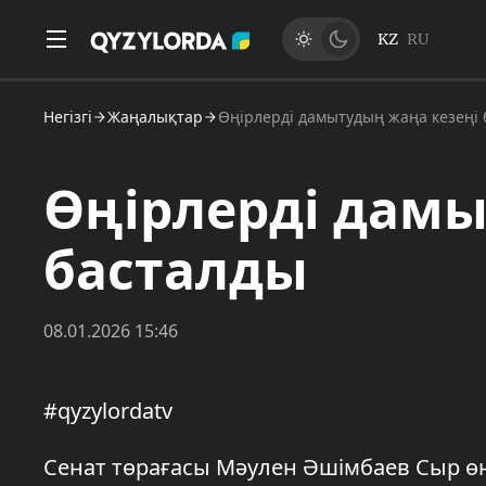
KZ
RU
Негізгі
Жаңалықтар
Өңірлерді дамытудың жаңа кезеңі
Өңірлерді дамы
басталды
08.01.2026 15:46
#qyzylordatv
Сенат төрағасы Мәулен Әшімбаев Сыр өң