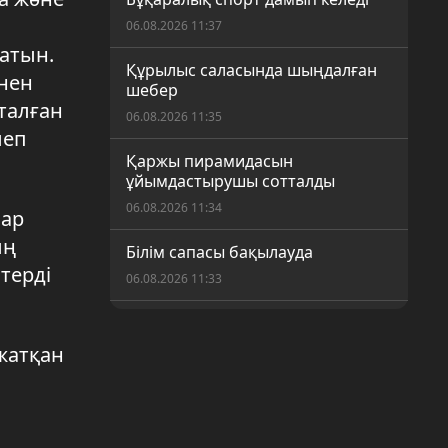
06.08.2026 11:37
атын.
Құрылыс саласында шыңдалған
інен
шебер
талған
06.08.2026 11:35
леп
Қаржы пирамидасын
ұйымдастырушы сотталды
06.08.2026 11:34
зар
ың
Білім сапасы бақылауда
терді
06.08.2026 11:33
Түнгі рейд
жатқан
06.08.2026 11:32
Теңге шілдеде 1,3%-ға нығайды
05.08.2026 16:12