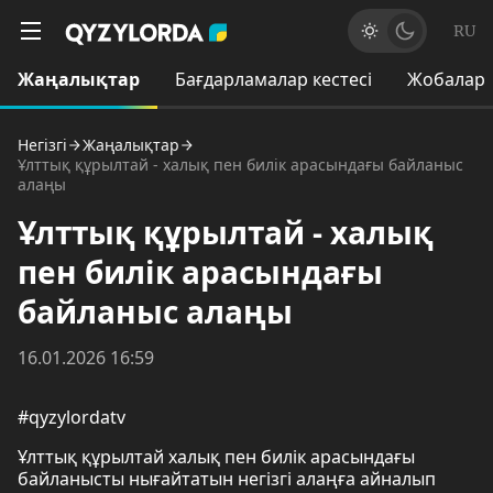
RU
Жаңалықтар
Бағдарламалар кестесі
Жобалар
Негізгі
Жаңалықтар
Ұлттық құрылтай - халық пен билік арасындағы байланыс
алаңы
Ұлттық құрылтай - халық
пен билік арасындағы
байланыс алаңы
16.01.2026 16:59
#qyzylordatv
Ұлттық құрылтай халық пен билік арасындағы
байланысты нығайтатын негізгі алаңға айналып