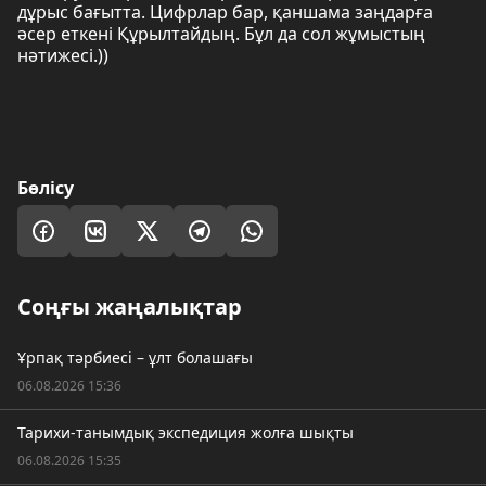
дұрыс бағытта. Цифрлар бар, қаншама заңдарға
әсер еткені Құрылтайдың. Бұл да сол жұмыстың
нәтижесі.))
Бөлісу
Соңғы жаңалықтар
Ұрпақ тәрбиесі – ұлт болашағы
06.08.2026 15:36
Тарихи-танымдық экспедиция жолға шықты
06.08.2026 15:35