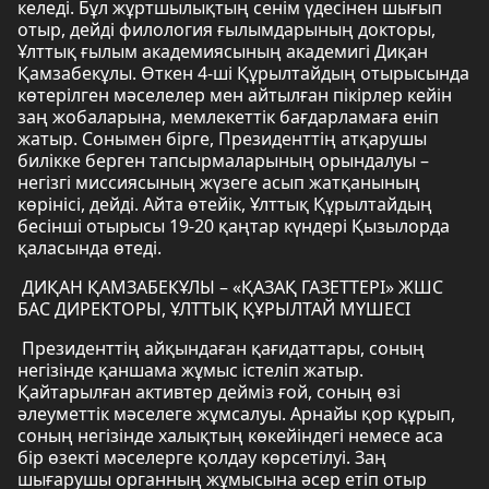
келеді. Бұл жұртшылықтың сенім үдесінен шығып
отыр, дейді филология ғылымдарының докторы,
Ұлттық ғылым академиясының академигі Диқан
Қамзабекұлы. Өткен 4-ші Құрылтайдың отырысында
көтерілген мәселелер мен айтылған пікірлер кейін
заң жобаларына, мемлекеттік бағдарламаға еніп
жатыр. Сонымен бірге, Президенттің атқарушы
билікке берген тапсырмаларының орындалуы –
негізгі миссиясының жүзеге асып жатқанының
көрінісі, дейді. Айта өтейік, Ұлттық Құрылтайдың
бесінші отырысы 19-20 қаңтар күндері Қызылорда
қаласында өтеді.
ДИҚАН ҚАМЗАБЕКҰЛЫ – «ҚАЗАҚ ГАЗЕТТЕРІ» ЖШС
БАС ДИРЕКТОРЫ, ҰЛТТЫҚ ҚҰРЫЛТАЙ МҮШЕСІ
Президенттің айқындаған қағидаттары, соның
негізінде қаншама жұмыс істеліп жатыр.
Қайтарылған активтер дейміз ғой, соның өзі
әлеуметтік мәселеге жұмсалуы. Арнайы қор құрып,
соның негізінде халықтың көкейіндегі немесе аса
бір өзекті мәселерге қолдау көрсетілуі. Заң
шығарушы органның жұмысына әсер етіп отыр