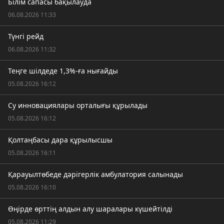
Білім сапасы бақылауда
06.08.2026 11:33
Түнгі рейд
06.08.2026 11:32
Теңге шілдеде 1,3%-ға нығайды
05.08.2026 16:12
Су инновациялары орталығы құрылады
05.08.2026 16:12
Қолтаңбасы дара құрылысшы
05.08.2026 16:11
Қарауылтөбеде дәрігерлік амбулатория салынады
05.08.2026 16:10
Өңірде өрттің алдын алу шаралары күшейтілді
05.08.2026 11:29