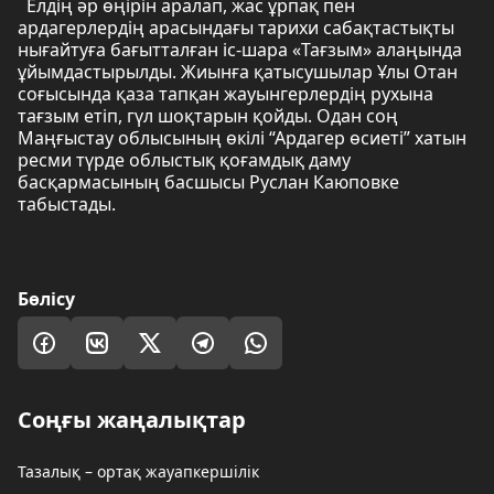
Елдің әр өңірін аралап, жас ұрпақ пен
ардагерлердің арасындағы тарихи сабақтастықты
нығайтуға бағытталған іс-шара «Тағзым» алаңында
ұйымдастырылды. Жиынға қатысушылар Ұлы Отан
соғысында қаза тапқан жауынгерлердің рухына
тағзым етіп, гүл шоқтарын қойды. Одан соң
Маңғыстау облысының өкілі “Ардагер өсиеті” хатын
ресми түрде облыстық қоғамдық даму
басқармасының басшысы Руслан Каюповке
табыстады.
Бөлісу
Соңғы жаңалықтар
Тазалық – ортақ жауапкершілік