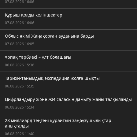
07.08.2026 16:06
Құрыш қолды келіншектер
07.08.2026 16:06
Облыс әкімі Жаңақорған ауданына барды
07.08.2026 16:05
Ұрпақ тәрбиесі – ұлт болашағы
06.08.2026 15:36
Тарихи-танымдық экспедиция жолға шықты
06.08.2026 15:35
Цифрландыру және ЖИ саласын дамыту жайы талқыланды
06.08.2026 15:34
28 миллиард теңгені құрайтын заңбұзушылықтар
анықталды
06.08.2026 11:40