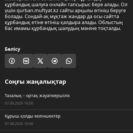
құрбандық шалуға онлайн тапсырыс бере алады. Ол
үшін qurban.muftyat.kz сайты арқылы өтініш беруге
болады. Сондай-ақ мұқтаж жандар да осы сайтта
құрбандық етіне өтініш қалдыра алады. Облыстың
бас имамы құрбандық шалудың мәніне тоқталды.
Бөлісу
Соңғы жаңалықтар
Тазалық – ортақ жауапкершілік
07.08.2026 16:06
Құрыш қолды келіншектер
07.08.2026 16:06