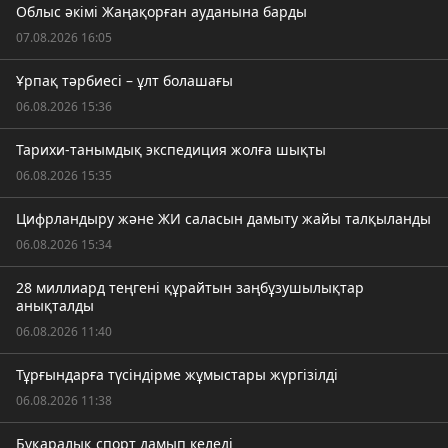
Облыс әкімі Жаңақорған ауданына барды
07.08.2026 16:05
Ұрпақ тәрбиесі – ұлт болашағы
06.08.2026 15:36
Тарихи-танымдық экспедиция жолға шықты
06.08.2026 15:35
Цифрландыру және ЖИ саласын дамыту жайы талқыланды
06.08.2026 15:34
28 миллиард теңгені құрайтын заңбұзушылықтар
анықталды
06.08.2026 11:40
Тұрғындарға түсіндірме жұмыстары жүргізілді
06.08.2026 11:38
Бұқаралық спорт дамып келеді