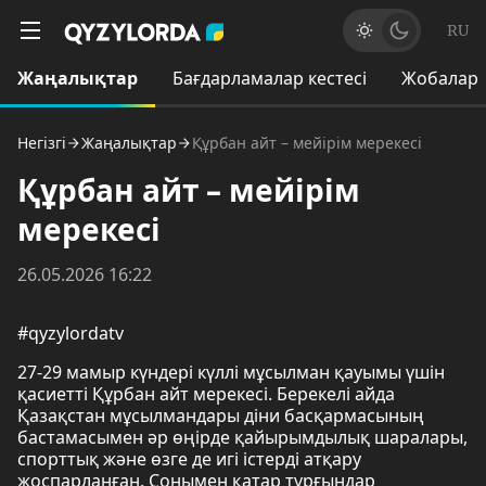
RU
Жаңалықтар
Бағдарламалар кестесі
Жобалар
Негізгі
Жаңалықтар
Құрбан айт – мейірім мерекесі
Құрбан айт – мейірім
мерекесі
26.05.2026 16:22
#qyzylordatv
27-29 мамыр күндері күллі мұсылман қауымы үшін
қасиетті Құрбан айт мерекесі. Берекелі айда
Қазақстан мұсылмандары діни басқармасының
бастамасымен әр өңірде қайырымдылық шаралары,
спорттық және өзге де игі істерді атқару
жоспарланған. Сонымен қатар тұрғындар