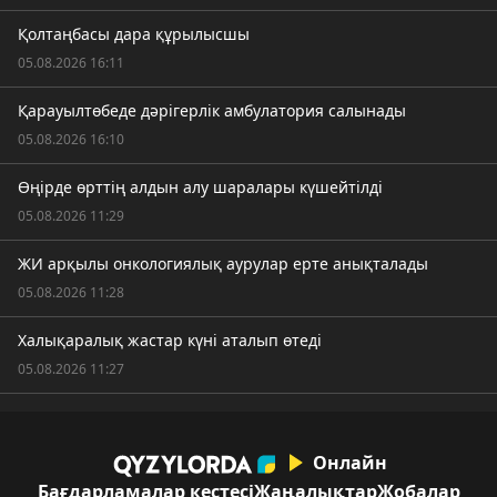
Қолтаңбасы дара құрылысшы
05.08.2026 16:11
Қарауылтөбеде дәрігерлік амбулатория салынады
05.08.2026 16:10
Өңірде өрттің алдын алу шаралары күшейтілді
05.08.2026 11:29
ЖИ арқылы онкологиялық аурулар ерте анықталады
05.08.2026 11:28
Халықаралық жастар күні аталып өтеді
05.08.2026 11:27
Онлайн
Бағдарламалар кестесі
Жаңалықтар
Жобалар