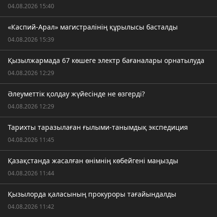
04.08.2026 15:40
«Каспий-Арал» магистралінің құрылысы басталды
04.08.2026 15:39
Қызылжармада 67 көшеге электр бағаналары орнатылуда
04.08.2026 12:29
Әлеуметтік қолдау жүйесінде не өзгерді?
04.08.2026 12:29
Тарихты таразылаған ғылыми-танымдық экспедиция
04.08.2026 11:45
Қазақстанда жасалған өнімнің көбейгені маңызды
04.08.2026 11:44
Қызылорда қаласының прокуроры тағайындалды
04.08.2026 11:42