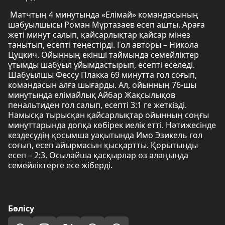
Матчтың 4 минутында «Елімай» командасының
шабуылшысы Роман Мұртазаев есеп ашты. Араға
жеті минут салып, қайсарлықтар қайсар мінез
танытып, есепті теңестірді. Гол авторы – Никола
Цуцкич. Ойынның екінші таймында семейліктер
ұтымды шабуыл ұйымдастырып, есепті еселеді.
Шабуылшы Фессу Плакка 69 минутта гол соғып,
командасын алға шығарды. Ал, ойынның 76-шы
минутында елімайлық Айбар Жақсылықов
пенальтиден гол салып, есепті 3:1 ге жеткізді.
Намысқа тырысқан қайсарлықтар ойынның соңғы
минуттарында допқа көбірек иелік етті. Нәтижесінде
кездесудің қосымша уақытында Имо Эзикель гол
соғып, есеп айырмасын қысқартты. Қорытынды
есеп – 2:3. Осылайша қасқырлар өз алаңында
семейліктерге есе жіберді.
Бөлісу