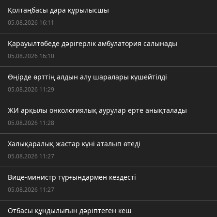
Қолтаңбасы дара құрылысшы
05.08.2026 16:11
Қарауылтөбеде дәрігерлік амбулатория салынады
05.08.2026 16:10
Өңірде өрттің алдын алу шаралары күшейтілді
05.08.2026 11:29
ЖИ арқылы онкологиялық аурулар ерте анықталады
05.08.2026 11:28
Халықаралық жастар күні аталып өтеді
05.08.2026 11:27
Вице-министр тұрғындармен кездесті
05.08.2026 11:27
Отбасы құндылығын дәріптеген кеш