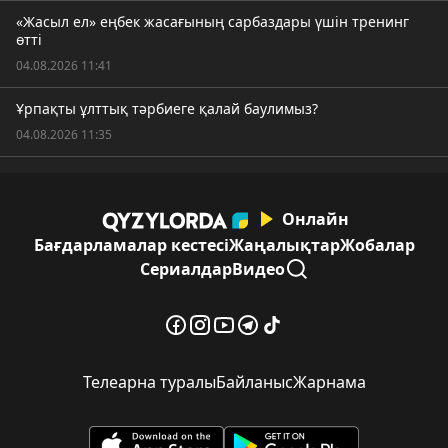
«Жасыл ел» еңбек жасағының сарбаздары үшін тренинг
өтті
04.08.2026 11:41
Ұрпақты ұлттық тәрбиеге қалай баулимыз?
04.08.2026 11:35
Онлайн
Бағдарламалар кестесі
Жаңалықтар
Жобалар
Сериалдар
Видео
Телеарна туралы
Байланыс
Жарнама