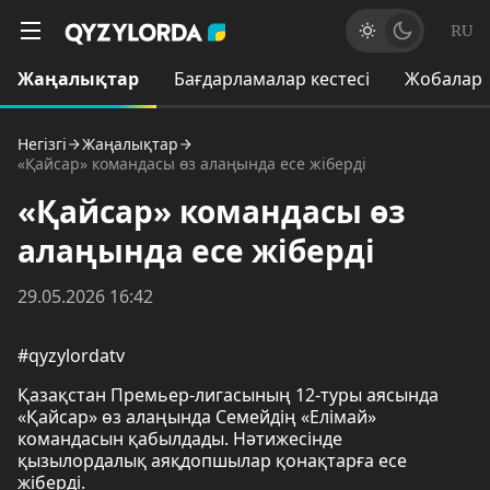
RU
Жаңалықтар
Бағдарламалар кестесі
Жобалар
Негізгі
Жаңалықтар
«Қайсар» командасы өз алаңында есе жіберді
«Қайсар» командасы өз
алаңында есе жіберді
29.05.2026 16:42
#qyzylordatv
Қазақстан Премьер-лигасының 12-туры аясында
«Қайсар» өз алаңында Семейдің «Елімай»
командасын қабылдады. Нәтижесінде
қызылордалық аяқдопшылар қонақтарға есе
жіберді.