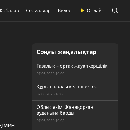
Жобалар
Сериалдар
Видео
Онлайн
Соңғы жаңалықтар
Тазалық – ортақ жауапкершілік
07.08.2026 16:06
Құрыш қолды келіншектер
07.08.2026 16:06
Облыс әкімі Жаңақорған
ауданына барды
07.08.2026 16:05
ңімен