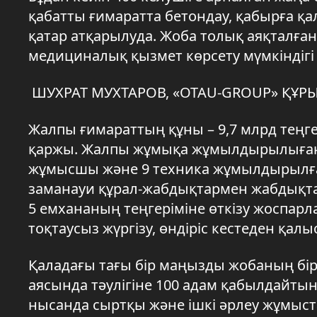
қабатты ғимаратта бетондау, қабырға қа
қатар атқарылуда. Жоба толық аяқталған
медициналық қызмет көрсету мүмкіндігі
ШУХРАТ МУХТАРОВ, «OTAU-GROUP» ҚҰ
Жалпы ғимараттың құны – 9,7 млрд теңг
қаржы. Жалпы жұмықа жұмылдырылыған ж
жұмысшы және 9 техника жұмылдырылған.
заманауи құрал-жабдықтармен жабдықт
5 емхананың теңгеріміне өткізу жоспар
тоқтаусыз жүргізу, өндіріс кестеден қа
Қаладағы тағы бір маңызды жобаның бір
аясында тәулігіне 100 адам қабылдайтын
нысанда сыртқы және ішкі әрлеу жұмыста