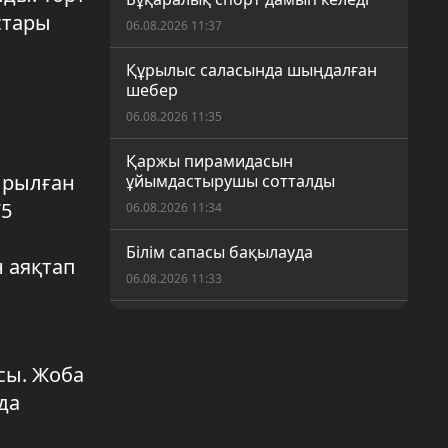
стары
06.08.2026 11:37
Құрылыс саласында шыңдалған
шебер
06.08.2026 11:35
Қаржы пирамидасын
ырылған
ұйымдастырушы сотталды
75
06.08.2026 11:34
Білім сапасы бақылауда
 аяқтап
06.08.2026 11:33
Түнгі рейд
06.08.2026 11:32
сы. Жоба
Теңге шілдеде 1,3%-ға нығайды
да
05.08.2026 16:12