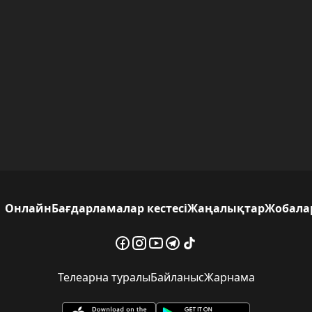
Онлайн
Бағдарламалар кестесі
Жаңалықтар
Жобала
Телеарна туралы
Байланыс
Жарнама