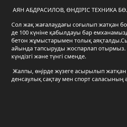
АЯН АБДРАСИЛОВ, ӨНДІРІС ТЕХНИКА Б
Сол жақ жағалаудағы соғылып жатқан б
де 100 күніне қабылдауы бар емханамызд
бетон жұмыстарымен толық аяқталды.Сыр
айында тапсыруды жоспарлап отырмыз. 
күндізгі және түнгі сменде.
Жалпы, өңірде жүзеге асырылып жатқан
денсаулық сақтау мен спорт саласының ә