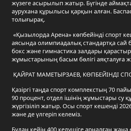
жүзеге асырылып жатыр. Бүгінде аймақт
аурухана құрылысы қарқын алған. Баспа
толығырақ.
«Қызылорда Арена» көпбейінді спорт кеше
аясында олимпиадалық стандартқа сай б
бокс және гимнастика залдары қарастыры
жұмыстарының басым бөлігі аяқталуға ж
ҚАЙРАТ МАМЕТЫРЗАЕВ, КӨПБЕЙІНДІ СП
Қазіргі таңда спорт комплекстың 70 па
90 процент, отдел ішінің жұмыстары су
жүргізіліп жатыр. Осы спорт кешенді 2
және де үлгеріп келеміз.
Бұдан кейін 400 келушіге арналған жа