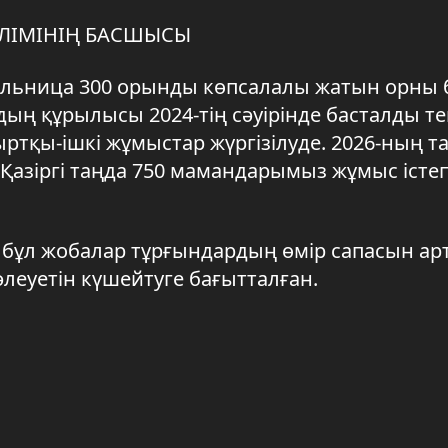
ӨЛІМІНІҢ БАСШЫСЫ
ольница 300 орынды көпсалалы жатын орны 
ың құрылысы 2024-тің сәуірінде басталды те
тқы-ішкі жұмыстар жүргізілуде. 2026-ның т
Қазіргі таңда 750 мамандарымыз жұмыс істе
 бұл жобалар тұрғындардың өмір сапасын ар
леуетін күшейтуге бағытталған.