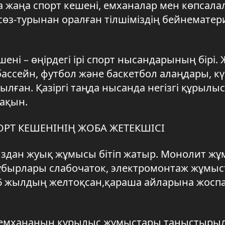
а жаңа спорт кешені, емханалар мен көпсала
сөз-турынан оралған тілшіміздің бейнемате
ні – өңірдегі ірі спорт нысандарының бірі.
ассейн, футбол және баскетбол алаңдары, кү
лған. Қазіргі таңда нысанда негізгі құрылыс
ақын.
ОРТ КЕШЕНІНІҢ ЖОБА ЖЕТЕКШІСІ
йыздан жуық жұмысы бітіп жатыр. Монолит ж
 құбырлары слабочаток, электромонтаж жұмы
026 жылдың желтоқсан,қараша айларына жосп
ңа емхананың құрылыс жұмыстары таныстырыл