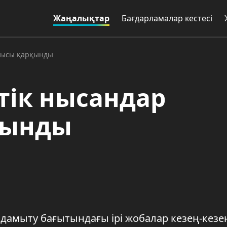
Жаңалықтар
Бағдарламалар кестесі
ылысы қарқынды
тік нысандар
қынды
дамыту бағытындағы ірі жобалар кезең-кезе