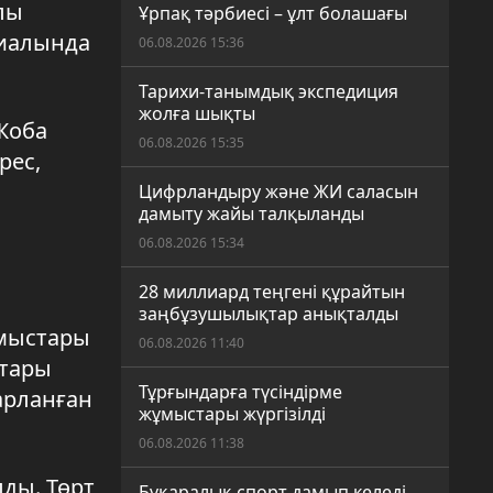
лы
Ұрпақ тәрбиесі – ұлт болашағы
риалында
06.08.2026 15:36
Тарихи-танымдық экспедиция
жолға шықты
 Жоба
06.08.2026 15:35
рес,
Цифрландыру және ЖИ саласын
дамыту жайы талқыланды
06.08.2026 15:34
28 миллиард теңгені құрайтын
заңбұзушылықтар анықталды
ұмыстары
06.08.2026 11:40
стары
Тұрғындарға түсіндірме
арланған
жұмыстары жүргізілді
06.08.2026 11:38
ды. Төрт
Бұқаралық спорт дамып келеді