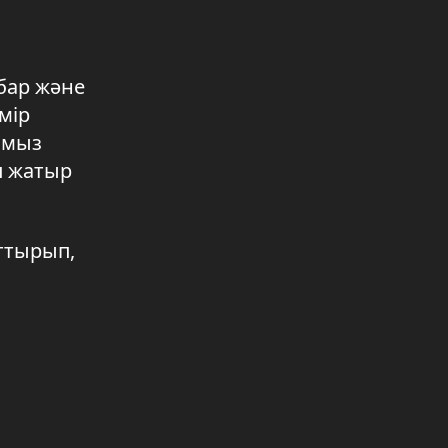
Су инновациялары орталығы
құрылады
05.08.2026 16:12
бар және
Қолтаңбасы дара құрылысшы
мір
05.08.2026 16:11
амыз
п жатыр
Қарауылтөбеде дәрігерлік
амбулатория салынады
05.08.2026 16:10
ттырып,
Өңірде өрттің алдын алу
шаралары күшейтілді
05.08.2026 11:29
ЖИ арқылы онкологиялық
аурулар ерте анықталады
05.08.2026 11:28