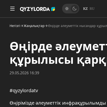
KZ
RU
Негізгі
Жаңалықтар
Өңірде әлеуметтік нысандар құр
Өңірде әлеумет
құрылысы қар
29.05.2026 16:39
#qyzylordatv
Өңірімізде әлеуметтік инфрақұрылымды 