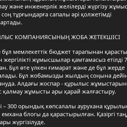
лау және инженерлік желілерді жүргізу жұмы
 соң тұрғындарға сапалы әрі қолжетімді
 артады.
РЫЛЫС КОМПАНИЯСЫНЫҢ ЖОБА ЖЕТЕКШІСІ
е бұл мемлекеттік бюджет тарапынан қараст
ергілікті жұмысшылар қамтамасыз етілді 
 Бұл өте үлкен ғимарат және де бұл жерде
алады. Бұл жобамызды жылдың соңына дейін
лануда. Алдағы жоспар - құрылыс жұмыстарын
лыс қалмау жұмысты ары қарай жалғастыру.
і – 300 орындық көпсалалы аурухана құрылы
 емхана блогы да қарастырылған. Қазіргі таң
ры жүргізілуде.