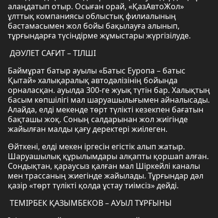
алаңдатып отыр. Осыған орай, «ҚазАвтоЖол»
ұлттық компаниясы облыстық филиалының
бастамасымен жол бойы бақылауға алынып,
тұрғындарға түсіндірме жұмыстары жүргізілуде.
ДӘУЛЕТ САҒИТ – ТІЛШІ
Баймұрат батыр ауылы «Батыс Еуропа – батыс
Қытай» халықаралық автодәлізінің бойында
орналасқан. ауылда 300-ге жуық түтін бар. Халықтың
басым көпшілігі мал шаруашылығымен айналысады.
Алайда, елді мекенде төрт түлікті кезекпен бағатын
бақташы жоқ. Соның салдарынан жол жиігінде
жайылған малды қағу деректері жиілеген.
Өйткені, елді мекен іргесін егістік алып жатыр.
Шаруашылық құрылымдары алқапты қоршап алған.
Сондықтан, қараусыз қалған мал Шіркейлі каналы
мен трассаның жиегінде жайылады. Тұрғындар дәл
қазір «төрт түлікті қолда ұстау тиімсіз» дейді.
ТЕМІРБЕК ҚАЗЫМБЕКОВ – АУЫЛ ТҰРҒЫНЫ