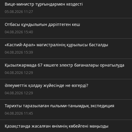
Вице-министр тұрғындармен кездесті
05.08.2026 11:27
Отбасы құндылығын дәріптеген кеш
04.08.2026 15:40
«Каспий-Арал» магистралінің құрылысы басталды
04.08.2026 15:39
Қызылжармада 67 көшеге электр бағаналары орнатылуда
04.08.2026 12:29
Әлеуметтік қолдау жүйесінде не өзгерді?
04.08.2026 12:29
Тарихты таразылаған ғылыми-танымдық экспедиция
04.08.2026 11:45
Қазақстанда жасалған өнімнің көбейгені маңызды