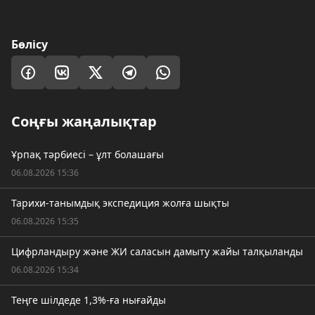
Бөлісу
Соңғы жаңалықтар
Ұрпақ тәрбиесі – ұлт болашағы
06.08.2026 15:36
Тарихи-танымдық экспедиция жолға шықты
06.08.2026 15:35
Цифрландыру және ЖИ саласын дамыту жайы талқыланды
06.08.2026 15:34
Теңге шілдеде 1,3%-ға нығайды