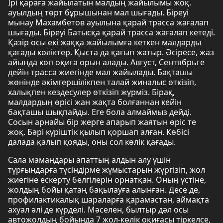
Ірі қараға жайылатын малдың жайылымы жоқ.
ауылдың төрт бұрышынан мал шығады. Біреуі
мынау Махамбетов ауылына қарай трасса жағалап
шығады. Біреуі Батысқа қарай трасса жағалап кетеді.
Қазір осы екі жаққа жайылымға кеткен малдарды
қағады көліктер. Қыста да қағып жатыр. Әсіресе, жаз
айында көп оқиға орын алады. Август, Сентябрьге
дейін трасса жиегінде мал жайылады. Бақташы
жөнінде әкімгершілікпен талай жиналыс өткізіп,
халықпен кездесулер өткізіп жүрміз. Бірақ,
малдардың өрісі жан жақта болғаннан кейін
бақташы шықпайды. Еге бола алмаймыз дейді.
Сосын арнайы бір жерге апарып жаятын өріс те
жоқ. Бәрі күріштік қылып қоршап алған. Көбісі
далада қалып қояды, оны сол көлік қағады.
Сала мамандары апаттың алдын алу үшін
тұрғындарға түсіндірме жұмыстарын жүргізіп, жол
жиегіне ескерту белгілерін орнатқан. Оның үстіне,
жолдың бойы қатаң бақылауға алынған. Десе де,
профилактикалық шараларға қарамастан, аймақта
ахуал әлі де күрделі. Мәселен, былтыр дәл осы
автожолдың бойында 7 жол-көлік оқиғасы тіркелсе,