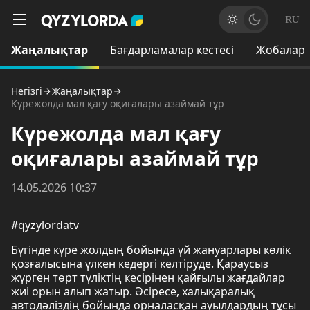
RU
Жаңалықтар
Бағдарламалар кестесі
Жобалар
Негізгі
Жаңалықтар
Күрежолда мал қағу оқиғалары азаймай тұр
Күрежолда мал қағу
оқиғалары азаймай тұр
14.05.2026 10:37
#qyzylordatv
Бүгінде күре жолдың бойында үй жануарлары көлік
қозғалысына үлкен кедергі келтіруде. Қараусыз
жүрген төрт түліктің кесірінен қайғылы жағдайлар
жиі орын алып жатыр. Әсіресе, халықаралық
автодәліздің бойында орналасқан ауылдардың тұсы