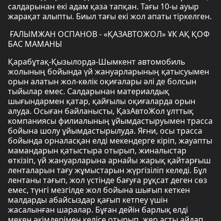
салдарынан екі адам қаза тапқан. Тағы 10-ы ауыр
жарақат алыпты. Биыл тағы екі жол апаты тіркелген.
ҒАЛЫМЖАН ОСПАНОВ - «ҚАЗАВТОЖОЛ» ҰК АҚ ҚОФ
БАС МАМАНЫ
Қарабұтақ-Қызылорда-Шымкент автомобиль
жолының бойында үй жануарларының қатысуымен
орын алатын жол-көлік оқиғалары әлі де болсын
тыйылар емес. Салдарынан материалдық
шығындармен қатар, қайғылы оқиғаларда орын
алуда. Осыған байланысты, ҚазАвтоЖол ұлттық
компаниясы филиалының ұйымдастыруымен трасса
бойына шолу ұйымдастырылуда. Яғни, осы трасса
бойында орналасқан елді мекендерге кіріп, жауапты
мамандарын қатыстыра отырып, жиналыстар
өткізіп, үй жануарларына арнайы жарық қайтарғыш
ленталарын тағу жұмыстарын жүргізіліп келеді. Бұл
лентаны тағып, жол үстінде бағуға рұқсат деген сөз
емес, түнгі мезгілде жол бойына шығып кеткен
малдарды абайсыздар қағып кетпеу үшін
жасалынған шаралар. Бұған дейін барлық елді
мекен әкімдерімен келісе отырып, жер асты айдап