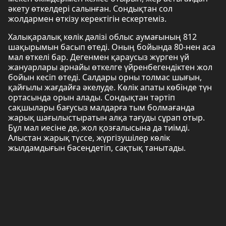
әкету өткелдері салынған. Сондықтан сол
жолдармен өткізу керектігін ескертеміз.
Халықаралық көлік дәлізі облыс аумағының 812
шақырымын басып өтеді. Оның бойында 80-нен аса
мал өткелі бар. Дегенмен қараусыз жүрген үй
жануарлары арнайы өткелге үйренбегендіктен жол
бойын кесіп өтеді. Салдары орны толмас шығын,
қайғылы жағдайға әкелуде. Көлік апаты көбінде түн
ортасында орын алады. Сондықтан тәртіп
сақшылары бағусыз малдарға тым болмағанда
жарық шағылыстыратын алқа тағуды сұрап отыр.
Бұл мал иесіне де, жол қозғалысына да тиімді.
Алыстан жарық түссе, жүргізушілер көлік
жылдамдығын бәсеңдетіп, сақтық танытады.