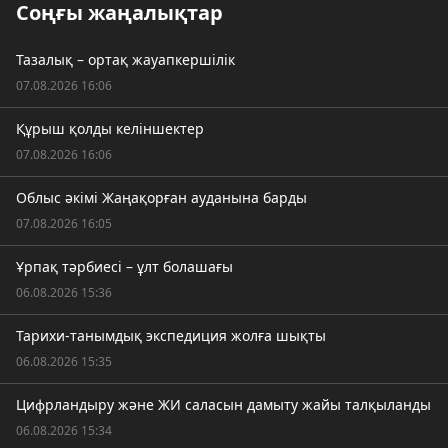
Соңғы жаңалықтар
Тазалық – ортақ жауапкершілік
07.08.2026 16:06
Құрыш қолды келіншектер
07.08.2026 16:06
Облыс әкімі Жаңақорған ауданына барды
07.08.2026 16:05
Ұрпақ тәрбиесі – ұлт болашағы
06.08.2026 15:36
Тарихи-танымдық экспедиция жолға шықты
06.08.2026 15:35
Цифрландыру және ЖИ саласын дамыту жайы талқыланды
06.08.2026 15:34