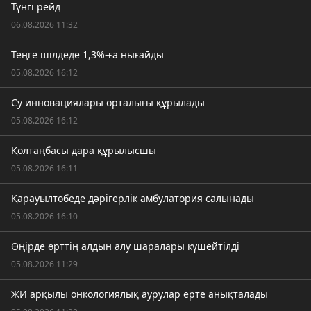
Түнгі рейд
06.08.2026 11:32
Теңге шілдеде 1,3%-ға нығайды
05.08.2026 16:12
Су инновациялары орталығы құрылады
05.08.2026 16:12
Қолтаңбасы дара құрылысшы
05.08.2026 16:11
Қарауылтөбеде дәрігерлік амбулатория салынады
05.08.2026 16:10
Өңірде өрттің алдын алу шаралары күшейтілді
05.08.2026 11:29
ЖИ арқылы онкологиялық аурулар ерте анықталады