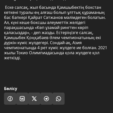
Еске салсақ, жыл басында Қамшыбектің бокстан
кеткені туралы ең алғаш болып ұлттық құраманың
бас бапкері Қайрат Сәтжанов мәлімдеген болатын.
Ал, күні кеше боксшы әлеуметтік желідегі
парақшасында «Көп ұзамай рингтен көріп
қаласыздар», - деп жазды. Естеріңізге салсақ,
Қамшыбек Қоңқабаев Әлем чемпионатының екі
дүркін күміс жүлдегері. Сондай-ақ, Азия
чемпионатында 4 рет күміс жүлдеге ие болған. 2021
жылы Токио Олимпиадасында қола жүлдеге қол
жеткізді.
Бөлісу