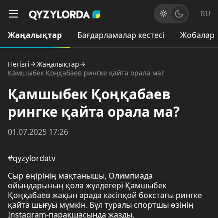
RU
Жаңалықтар
Бағдарламалар кестесі
Жобалар
Негізгі
Жаңалықтар
Қамшыбек Қоңқабаев рингке қайта орала ма?
Қамшыбек Қоңқабаев
рингке қайта орала ма?
01.07.2025 17:26
#qyzylordatv
Сыр өңірінің мақтанышы, Олимпиада
ойындарының қола жүлдегері Қамшыбек
Қоңқабаев жақын арада кәсіпқой бокстағы рингке
қайта шығуы мүмкін. Бұл туралы спортшы өзінің
Instagram-парақшасында жазды.