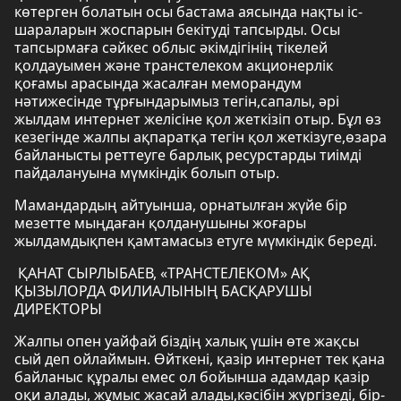
көтерген болатын осы бастама аясында нақты іс-
шараларын жоспарын бекітуді тапсырды. Осы
тапсырмаға сәйкес облыс әкімдігінің тікелей
қолдауымен және транстелеком акционерлік
қоғамы арасында жасалған меморандум
нәтижесінде тұрғындарымыз тегін,сапалы, әрі
жылдам интернет желісіне қол жеткізіп отыр. Бұл өз
кезегінде жалпы ақпаратқа тегін қол жеткізуге,өзара
байланысты реттеуге барлық ресурстарды тиімді
пайдалануына мүмкіндік болып отыр.
Мамандардың айтуынша, орнатылған жүйе бір
мезетте мыңдаған қолданушыны жоғары
жылдамдықпен қамтамасыз етуге мүмкіндік береді.
ҚАНАТ СЫРЛЫБАЕВ, «ТРАНСТЕЛЕКОМ» АҚ
ҚЫЗЫЛОРДА ФИЛИАЛЫНЫҢ БАСҚАРУШЫ
ДИРЕКТОРЫ
Жалпы опен уайфай біздің халық үшін өте жақсы
сый деп ойлаймын. Өйткені, қазір интернет тек қана
байланыс құралы емес ол бойынша адамдар қазір
оқи алады, жұмыс жасай алады,кәсібін жүргізеді, бір-