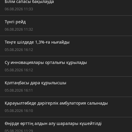
Білім сапасы бақылауда
06.08.2026 11:33
Түнгі рейд
06.08.2026 11:32
Теңге шілдеде 1,3%-ға нығайды
05.08.2026 16:12
Су инновациялары орталығы құрылады
05.08.2026 16:12
Қолтаңбасы дара құрылысшы
05.08.2026 16:11
Қарауылтөбеде дәрігерлік амбулатория салынады
05.08.2026 16:10
Өңірде өрттің алдын алу шаралары күшейтілді
05.08.2026 11:29