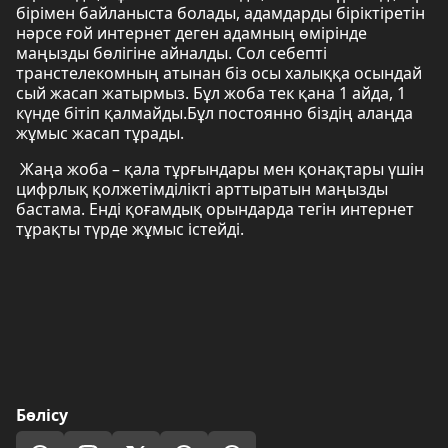
бірімен байланыста болады, адамдарды біріктіретін
нәрсе ғой интернет деген адамның өмірінде
маңызды бөлігіне айналды. Сол себепті
транстелекомның атынан біз осы халыққа осындай
сый жасап жатырмыз. Бұл жоба тек қана 1 айда, 1
күнде бітіп қалмайды.Бұл постоянно біздің алаңда
жұмыс жасап тұрады.
Жаңа жоба – қала тұрғындары мен қонақтары үшін
цифрлық қолжетімділікті арттыратын маңызды
бастама. Енді қоғамдық орындарда тегін интернет
тұрақты түрде жұмыс істейді.
Бөлісу