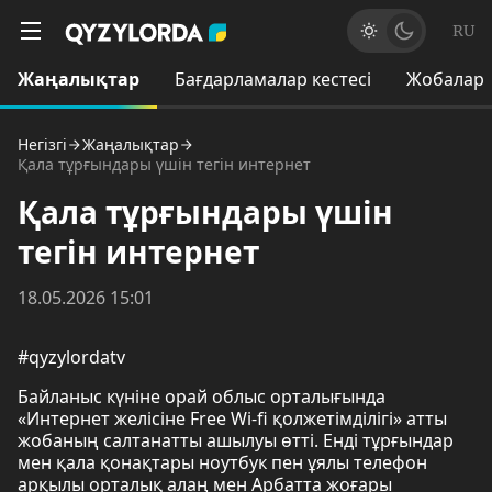
RU
Жаңалықтар
Бағдарламалар кестесі
Жобалар
Негізгі
Жаңалықтар
Қала тұрғындары үшін тегін интернет
Қала тұрғындары үшін
тегін интернет
18.05.2026 15:01
#qyzylordatv
Байланыс күніне орай облыс орталығында
«Интернет желісіне Free Wi-fi қолжетімділігі» атты
жобаның салтанатты ашылуы өтті. Енді тұрғындар
мен қала қонақтары ноутбук пен ұялы телефон
арқылы орталық алаң мен Арбатта жоғары