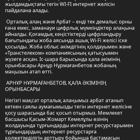
жылдамдықтағы тегін WI-FI интернет желісін
пайдалана алады.
Орталық алаң және Арбат – енді тек демалыс орны
ғана емес, заманауи цифрлық мүмкіндіктер алаңына
айналды. Қоғамдық кеңістіктерді цифрландыру
бағытындағы жоба аясында ашық Wi-Fi желісі іске
қосылды. Жоба облыс әкімдігінің қолдауымен және
«Транстелеком» компаниясының қатысуымен
жүзеге асқан. Іс-шара барысында қала әкімінің
орынбасары Арнұр Нұрмағанбетов жобаның
маңызын атап өтті.
АРНҰР НҰРМАҒАНБЕТОВ, ҚАЛА ӘКІМІНІҢ
ОРЫНБАСАРЫ
Негізгі мақсат орталық алаңымыз арбат атанып
кеткен саялы аумағымызды тегін интернет желісіне
қосу шарасында бас қосып отырмыз. Мемлекет
басшысы Қасым-Жомарт Кемелұлы өзінің
жолдауында тұрғындарды интернет ресурстарымен
тұрғындардың интернет ресурстарға
қолжетімділігін арттыру бойынша бастамасын