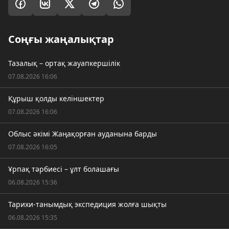
Соңғы жаңалықтар
Тазалық – ортақ жауапкершілік
07.08.2026 16:06
Құрыш қолды келіншектер
07.08.2026 16:06
Облыс әкімі Жаңақорған ауданына барды
07.08.2026 16:05
Ұрпақ тәрбиесі – ұлт болашағы
06.08.2026 15:36
Тарихи-танымдық экспедиция жолға шықты
06.08.2026 15:35