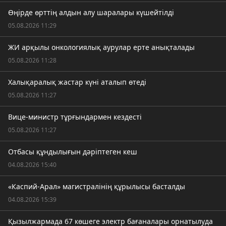
Өңірде өрттің алдын алу шаралары күшейтілді
05.08.2026 11:29
ЖИ арқылы онкологиялық аурулар ерте анықталады
05.08.2026 11:28
Халықаралық жастар күні аталып өтеді
05.08.2026 11:27
Вице-министр тұрғындармен кездесті
05.08.2026 11:27
Отбасы құндылығын дәріптеген кеш
04.08.2026 15:40
«Каспий-Арал» магистралінің құрылысы басталды
04.08.2026 15:39
Қызылжармада 67 көшеге электр бағаналары орнатылуда