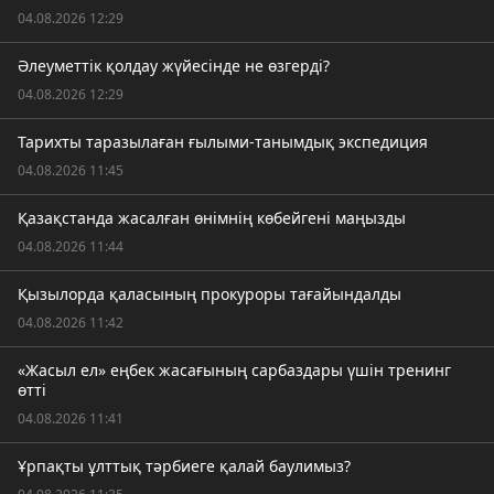
04.08.2026 12:29
Әлеуметтік қолдау жүйесінде не өзгерді?
04.08.2026 12:29
Тарихты таразылаған ғылыми-танымдық экспедиция
04.08.2026 11:45
Қазақстанда жасалған өнімнің көбейгені маңызды
04.08.2026 11:44
Қызылорда қаласының прокуроры тағайындалды
04.08.2026 11:42
«Жасыл ел» еңбек жасағының сарбаздары үшін тренинг
өтті
04.08.2026 11:41
Ұрпақты ұлттық тәрбиеге қалай баулимыз?