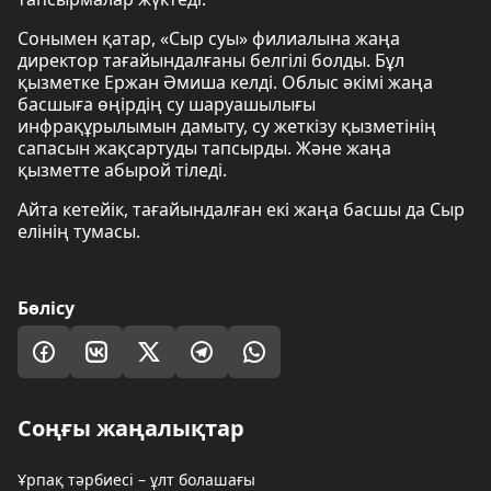
Сонымен қатар, «Сыр суы» филиалына жаңа
директор тағайындалғаны белгілі болды. Бұл
қызметке Ержан Әмиша келді. Облыс әкімі жаңа
басшыға өңірдің су шаруашылығы
инфрақұрылымын дамыту, су жеткізу қызметінің
сапасын жақсартуды тапсырды. Және жаңа
қызметте абырой тіледі.
Айта кетейік, тағайындалған екі жаңа басшы да Сыр
елінің тумасы.
Бөлісу
Соңғы жаңалықтар
Ұрпақ тәрбиесі – ұлт болашағы