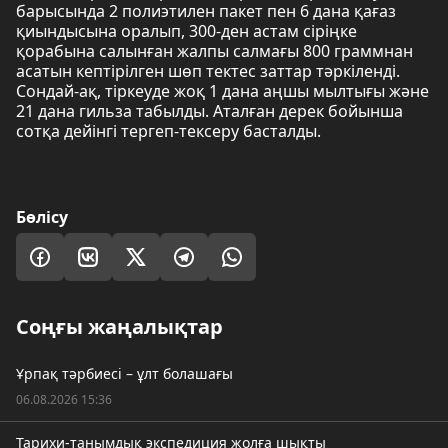
барысында 2 полиэтилен пакет пен 6 дана қағаз
қиындысына оралып, 300-ден астам сіріңке
қорабына салынған жалпы салмағы 800 граммнан
асатын кептірілген шөп тектес заттар тәркіленді.
Сондай-ақ, тіркеуде жоқ 1 дана аңшы мылтығы және
21 дана гильза табылды. Аталған дерек бойынша
сотқа дейінгі тергеп-тексеру басталды.
Бөлісу
Соңғы жаңалықтар
Ұрпақ тәрбиесі – ұлт болашағы
06.08.2026 15:36
Тарихи-танымдық экспедиция жолға шықты