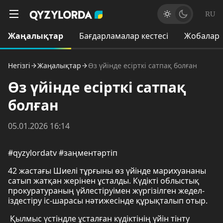
RU
Жаңалықтар
Бағдарламалар кестесі
Жобалар
Негізгі
Жаңалықтар
Өз үйінде есірткі сатпақ болған
Өз үйінде есірткі сатпақ
болған
05.01.2026 16:14
#qyzylordatv #заңментәртіп
42 жастағы Шиелі тұрғыны өз үйінде марихуананы
сатып жатқан жерінен ұсталды. Күдікті облыстық
прокуратураның үйлестіруімен жүргізілген жедел-
іздестіру іс-шарасы нәтижесінде құрықталып отыр.
Қылмыс үстіндле ұсталған күдіктінің үйін тінту