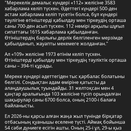
"Мерекелік демалыс күндері «112» желісіне 3583
хабарлама келіп түскен. Әдеттегі күндері 500-ден
астам хабарлама келіп түсетін болса, бұл күндері
тәулігіне өтініштерді қабылдау мен тіркеудің орташа
саны 700-ден асып түскен. 112 нөмірі арқылы шұғыл
сипаттағы 1615 хабарлама қабылданған.
Өтініштердің барлығы дерлік белгіленген мерзімде
қабылданып, жауапты мекемеге жолданған."
Ал «109» желісіне 1973 өтінім келіп түскен.
Өтініштерді қабылдау мен тіркеудің тәуліктік орташа
саны – 394-ті құрады.
Мереке күндері әдеттегіден тыс қарбалас болатыны
белгілі. Сондықтан адам өміріне қатысты да
алаңдаушылық туындайды. 31 желтоқсан мен 4
қаңтар аралығында 103 желісіне түсіп орындалған
шақырулар саны 6700 болса, оның 2100-і балаға
байланысты.
Ел 2026-ны қарсы алған жаңа жыл түнінде бірқатар
отбасының қуанышы еселене түсті. Аймақ бойынша
54 сәби дүниеге есігін ашты. Оның 25-i ұл, 29-ы қыз