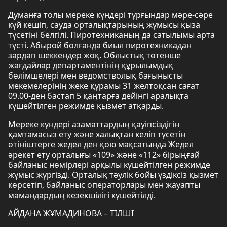
Думанға толы мереке күндері тұрғындар мәре-сәре
күй кешіп, сауда орталықтарының жұмысы қыза
түсетіні белгілі. Пиротехниканың да сатылымы арта
түсті. Абырой болғанда биыл пиротехникадан
зардап шеккендер жоқ. Облыстық төтенше
жағдайлар департаментінің құрылымдық
бөлімшелері мен ведомстволық бағынысты
мекемелерінің жеке құрамы 31 желтоқсан сағат
09.00-ден бастап 5 қаңтарға дейінгі аралықта
күшейтілген режимде қызмет атқарды.
Мереке күндері азаматтардың қауіпсіздігін
қамтамасыз ету және халықтан келіп түсетін
өтініштерге жедел ден қою мақсатында Жедел
әрекет ету орталығы «109» және «112» бірыңғай
байланыс нөмірлері арқылы күшейтілген режимде
жұмыс жүргізді. Орталық тәулік бойы үздіксіз қызмет
көрсетіп, байланыс операторлары мен жауапты
мамандардың кезекшілігі күшейтілді.
АЙДАНА ЖҰМАДИНОВА – ТІЛШІ