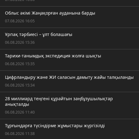
Облыс әкімі Жаңақорған ауданына барды
07.08.2026 16:05
Ұрпақ тәрбиесі – ұлт болашағы
06.08.2026 15:36
Тарихи-танымдық экспедиция жолға шықты
06.08.2026 15:35
Цифрландыру және ЖИ саласын дамыту жайы талқыланды
06.08.2026 15:34
28 миллиард теңгені құрайтын заңбұзушылықтар
анықталды
06.08.2026 11:40
Тұрғындарға түсіндірме жұмыстары жүргізілді
06.08.2026 11:38