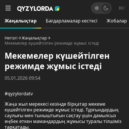
RU
Жаңалықтар
Бағдарламалар кестесі
Жобалар
Негізгі
Жаңалықтар
Мекемелер күшейтілген режимде жұмыс істеді
Мекемелер күшейтілген
режимде жұмыс істеді
05.01.2026 09:54
#qyzylordatv
Жаңа жыл мерекесі кезінде бірқатар мекеме
күшейтілген режимде жұмыс істеді. Тұрғындардың
саулығы мен тыныштығын сақтау үшін дамылсыз
еңбек еткен мамандардың жұмысы туралы тілшіміз
тарқатады.