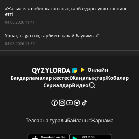
«Жасыл ел» еңбек жасағының сарбаздары үшін тренинг
өтті
04.08.2026 11:41
Ұрпақты ұлттық тәрбиеге қалай баулимыз?
04.08.2026 11:35
Онлайн
Бағдарламалар кестесі
Жаңалықтар
Жобалар
Сериалдар
Видео
Телеарна туралы
Байланыс
Жарнама