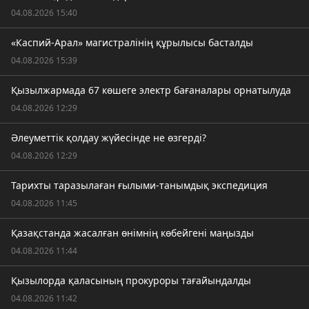
04.08.2026 15:40
«Каспий-Арал» магистралінің құрылысы басталды
04.08.2026 15:39
Қызылжармада 67 көшеге электр бағаналары орнатылуда
04.08.2026 12:29
Әлеуметтік қолдау жүйесінде не өзгерді?
04.08.2026 12:29
Тарихты таразылаған ғылыми-танымдық экспедиция
04.08.2026 11:45
Қазақстанда жасалған өнімнің көбейгені маңызды
04.08.2026 11:44
Қызылорда қаласының прокуроры тағайындалды
04.08.2026 11:42