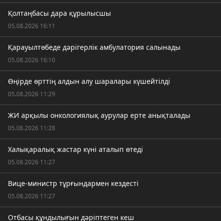
Қолтаңбасы дара құрылысшы
05.08.2026 16:11
Қарауылтөбеде дәрігерлік амбулатория салынады
05.08.2026 16:10
Өңірде өрттің алдын алу шаралары күшейтілді
05.08.2026 11:29
ЖИ арқылы онкологиялық аурулар ерте анықталады
05.08.2026 11:28
Халықаралық жастар күні аталып өтеді
05.08.2026 11:27
Вице-министр тұрғындармен кездесті
05.08.2026 11:27
Отбасы құндылығын дәріптеген кеш