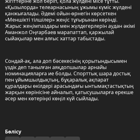
жігіттеріне жол беріп, қола жүлдені місе тұтты.
«Қызылорда» телеарнасының ұжымы күміс жүлдені
қанжығалады. Әдемі ойын-өрнегін көрсеткен
«Меншікті тілшілер» жеңіс тұғырынан көрінді.
Жарыс жеңімпаздары мен жүлдегерлерін аудан әкімі
Аманжол Оңғарбаев марапаттап, қаржылай
сыйақылар мен алғыс хаттар табыстады.
Сондай-ақ, ала доп бәсекесінің қорытындысымен
үздік деп танылған аяқдопшылар арнайы
номинацияларға ие болды. Спорттық шара достық
пен ұйымшылдықтың, бұқаралық ақпарат
құралдары өкілдері арасындағы ынтымақтастықтың
жарқын көрінісіне айналып, қатысушыларға ерекше
әсер мен көтеріңкі көңіл күй сыйлады.
Бөлісу