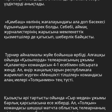
үздіктерді анықтады.
«Қамбаш» көлінің жағалауындағы ала доп бәсекесі
бұрынғыдан өзгерек болды. Себебі, аймақ
журналистерінің жарысына мемлекеттік
қызметшілер де қатысып, шеберлік байқасты.
Турнир айналмалы жүйе бойынша өрбіді. Алғашқы
ойында «Қызылорда» телеарнасының ұжымы
«Қаламгер» командасын 4-1 есебімен ойсырата
жеңді. Ал, өңір жаңалықтарын республикаға
жариялап жүрген «Меншікті тілшілер» командасы
алаң иелері «Толқынмен» тең түсті.
Қызықты әрі тартысты ойында «Сыр медиа» ұжымы
барлық қарсыласына есе жіберді. Ал, «Толқын»
командасы шешуші матчта облыстық телеарнаның