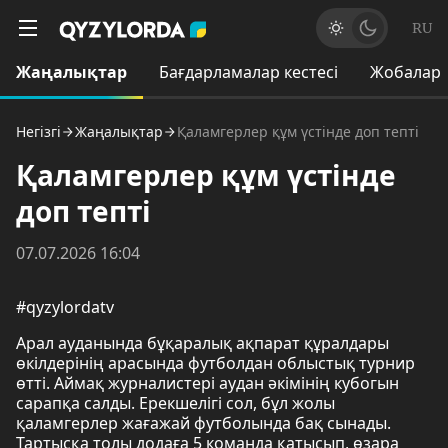
RU
Жаңалықтар
Бағдарламалар кестесі
Жобалар
Негізгі
Жаңалықтар
Қаламгерлер құм үстінде доп тепті
Қаламгерлер құм үстінде
доп тепті
07.07.2026 16:04
#qyzylordatv
Арал ауданында бұқаралық ақпарат құралдары
өкілдерінің арасында футболдан облыстық турнир
өтті. Аймақ журналистері аудан әкімінің кубогын
сарапқа салды. Ерекшелігі сол, бұл жолы
қаламгерлер жағажай футболында бақ сынады.
Тартысқа толы додаға 5 команда қатысып, өзара