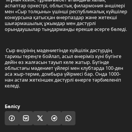
аспаптар оркестрі, облыстық филармония әншілері
мен «Сыр толқыны» үшінші республикалық күйшілер
конкурсына қатысқан өнерпаздар және жетекші
шығармашылық ұжымдар мен дәстүрлі
орындаушылар тыңдарманды ерекше әсерге бөледі.
Сыр өңірінің мәдениетінде күйшілік дәстүрдің
тарихы тереңге бойлап, асыл өнеріміз күні бүгінге
дейін өз жалғасын тауып келе жатыр. Бүгінде
облыстағы мәдениет үйлері мен клубтарда 100-ден
аса жыр-терме, домбыра үйірмесі бар. Онда 1000-
нан астам жеткіншек дәстүрлі өнерге тәрбиеленіп
келеді.
Бөлісу