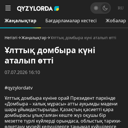
RU
Жаңалықтар
Бағдарламалар кестесі
Жобалар
Негізгі
Жаңалықтар
Ұлттық домбыра күні аталып өтті
Ұлттық домбыра күні
аталып өтті
07.07.2026 16:10
#qyzylordatv
Ұлттық домбыра күніне орай Президент паркінде
«Домбыра – халық мұрасы» атты ауқымды мәдени
шара ұйымдастырылды. Қазақтың қасиетті қара
домбырасы ұлықталған кеште жүз оқушы бір
мезетте түрлі күйлерді орындаса, облыстық тарихи-
өлкетану музейі келушілерге танымал күйшілерге