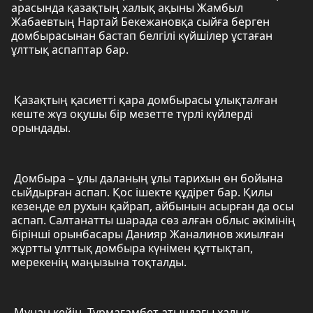
арасында қазақтың халық ақыны Жамбыл
Жабаевтың Нартай Бекежановқа сыйға берген
домбырасынан бастап белгілі күйшілер ұстаған
ұлттық аспаптар бар.
Қазақтың қасиетті қара домбырасы ұлықталған
кеште жүз оқушы бір мезетте түрлі күйлерді
орындады.
Домбыра – ұлы даланың ұлы тарихын өн бойына
сыйдырған аспап. Қос ішекте құдірет бар. Қилы
кезеңде ел рухын қайрап, айбынын асырған да осы
аспап. Салтанатты шарада сөз алған облыс әкімінің
бірінші орынбасары Данияр Жаналинов жиылған
жұртты ұлттық домбыра күнімен құттықтап,
мерекенің маңызына тоқталды.
Мұнан кейін, Тұрмағамбет атындағы халық