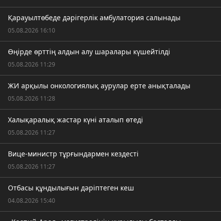
Қарауылтөбеде дәрігерлік амбулатория салынады
05.08.2026 16:10
Өңірде өрттің алдын алу шаралары күшейтілді
05.08.2026 11:29
ЖИ арқылы онкологиялық аурулар ерте анықталады
05.08.2026 11:28
Халықаралық жастар күні аталып өтеді
05.08.2026 11:27
Вице-министр тұрғындармен кездесті
05.08.2026 11:27
Отбасы құндылығын дәріптеген кеш
04.08.2026 15:40