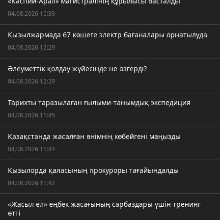
«Каспий-Арал» магистралінің құрылысы басталды
04.08.2026 15:39
Қызылжармада 67 көшеге электр бағаналары орнатылуда
04.08.2026 12:29
Әлеуметтік қолдау жүйесінде не өзгерді?
04.08.2026 12:29
Тарихты таразылаған ғылыми-танымдық экспедиция
04.08.2026 11:45
Қазақстанда жасалған өнімнің көбейгені маңызды
04.08.2026 11:44
Қызылорда қаласының прокуроры тағайындалды
04.08.2026 11:42
«Жасыл ел» еңбек жасағының сарбаздары үшін тренинг
өтті