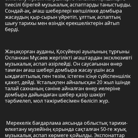
тиесілі бірегей музыкалық аспаптарды таныстырды.
Сондай-ақ, ағаш шеберлері көпшілікке домбыра
жасаудың қыр-сырын үйретіп, ұлттық аспаптың
шығу тарихы мен өзіндік ерекшеліктерін айтып
берді.
Жаңақорған ауданы, Қосүйеңкі ауылының тұрғыны
Оспанхан Мұсаев жергілікті ағаштардан эксклюзивті
музыкалық аспап әзірлейді. Он саусағынан өнер
тамған ағаш шебері домбыра жасау үшін аса
ыждағаттылық пен төзім, істеген ісіңе сүйіспеншілік
қажет, дейді. Ұсталықпен айналысқан 20 жыл ішінде
талай сахнаның сәніне айналған өнер иелеріне
домбыра дайындаған шебер қазір шәкірт
тәрбиелеп, мол тәжірибесімен бөлісіп жүр.
Мерекелік бағдарлама аясында облыстық тарихи-
өлкетану музейінің қорында сақталған 50-ге жуық
музыкалық аспап көрмеге қойылды. Экспонаттар