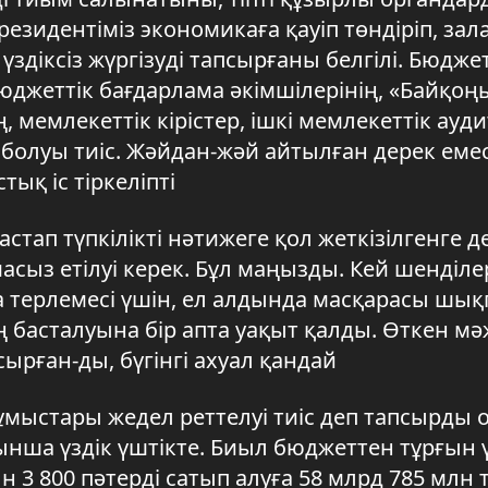
езидентіміз экономикаға қауіп төндіріп, зал
здіксіз жүргізуді тапсырғаны белгілі. Бюдже
жеттік бағдарлама әкімшілерінің, «Байқоң
 мемлекеттік кірістер, ішкі мемлекеттік ауди
болуы тиіс. Жәйдан-жәй айтылған дерек емес
ық іс тіркеліпті
тап түпкілікті нәтижеге қол жеткізілгенге д
ыз етілуі керек. Бұл маңызды. Кей шенділе
да терлемесі үшін, ел алдында масқарасы шы
басталуына бір апта уақыт қалды. Өткен мәж
ырған-ды, бүгінгі ахуал қандай
жұмыстары жедел реттелуі тиіс деп тапсырды 
нша үздік үштікте. Биыл бюджеттен тұрғын 
3 800 пәтерді сатып алуға 58 млрд 785 млн 