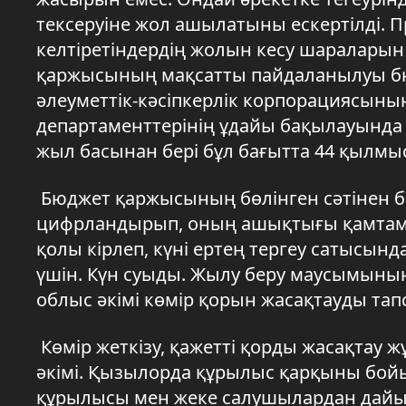
тексеруіне жол ашылатыны ескертілді. Пр
келтіретіндердің жолын кесу шараларын ү
қаржысының мақсатты пайдаланылуы бюд
әлеуметтік-кәсіпкерлік корпорациясының,
департаменттерінің ұдайы бақылауында 
жыл басынан бері бұл бағытта 44 қылмыст
Бюджет қаржысының бөлінген сәтінен бас
цифрландырып, оның ашықтығы қамтамас
қолы кірлеп, күні ертең тергеу сатысын
үшін. Күн суыды. Жылу беру маусымының 
облыс әкімі көмір қорын жасақтауды тапс
Көмір жеткізу, қажетті қорды жасақтау 
әкімі. Қызылорда құрылыс қарқыны бойы
құрылысы мен жеке салушылардан дайын 