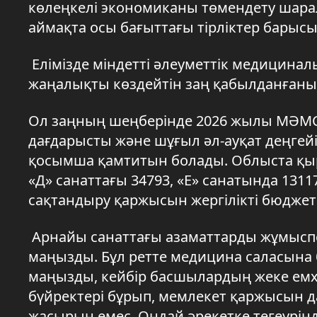
көлеңкелі экономиканы төмендету шара
аймақта осы бағыттағы тірліктер барысы 
Елімізде міндетті әлеуметтік медициналы
жаңалықты көздейтін заң қабылданғаны
Ол заңның шеңберінде 2026 жылы МӘМС ж
дағдарысты және шұғыл әл-ауқат деңгейі
қосымша қамтитын болады. Облыста қыр
«Д» санаттағы 34793, «Е» санатында 131
сақтандыру қаржысын жергілікті бюджет
Арнайы санаттағы азаматтарды жұмыспен
маңызды. Бұл ретте медицина саласына
маңызды, кейбір басшылардың жеке емха
бүйректері бұрып, мемлекет қаржысын д
жасырын емес. Ондай әрекетке тегеурін