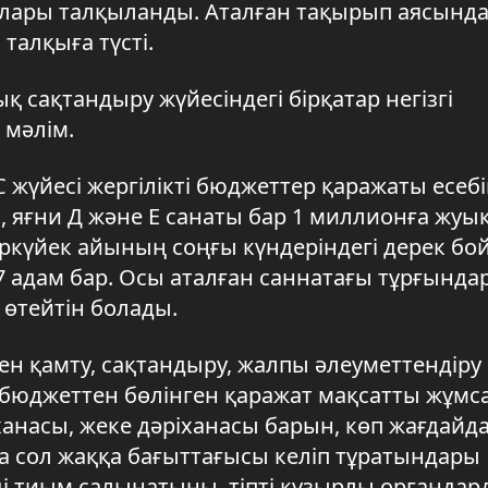
лары талқыланды. Аталған тақырып аясынд
талқыға түсті.
қ сақтандыру жүйесіндегі бірқатар негізгі
 мәлім.
үйесі жергілікті бюджеттер қаражаты есеб
, яғни Д және Е санаты бар 1 миллионға жуы
күйек айының соңғы күндеріндегі дерек б
17 адам бар. Осы аталған саннатағы тұрғынд
 өтейтін болады.
 қамту, сақтандыру, жалпы әлеуметтендіру 
 бюджеттен бөлінген қаражат мақсатты жұмс
насы, жеке дәріханасы барын, көп жағдайда
а сол жаққа бағыттағысы келіп тұратындары
ді тиым салынатыны, тіпті құзырлы органда