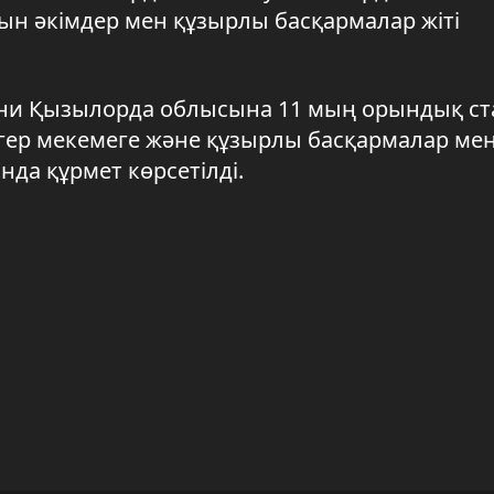
ын әкімдер мен құзырлы басқармалар жіті
, яғни Қызылорда облысына 11 мың орындық 
гер мекемеге және құзырлы басқармалар ме
да құрмет көрсетілді.