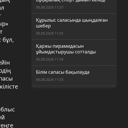
ал
06.08.2026 11:37
т
Құрылыс саласында шыңдалған
ыр»
шебер
т
06.08.2026 11:35
 бұл,
Қаржы пирамидасын
ұйымдастырушы сотталды
06.08.2026 11:34
ейін
рдің
Білім сапасы бақылауда
қпасы
06.08.2026 11:33
ілісте
Түнгі рейд
06.08.2026 11:32
облыс
Теңге шілдеде 1,3%-ға нығайды
үй
05.08.2026 16:12
теңге