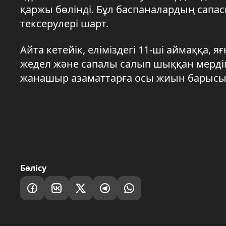
қаржы бөлінді. Бұл баспаналардың сапас
тексерулері шарт.
Айта кетейік, еліміздегі 11-ші аймаққа
жедел және сапалы салып шыққан мерді
жанашыр азаматтарға осы жиын барысын
Бөлісу