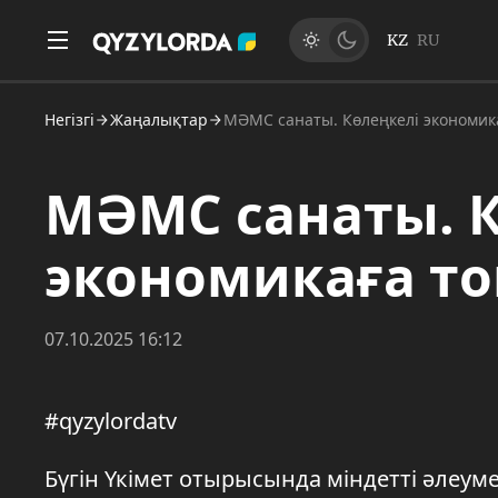
KZ
RU
Негізгі
Жаңалықтар
МӘМС санаты. Көлеңкелі экономик
МӘМС санаты. К
экономикаға т
07.10.2025 16:12
#qyzylordatv
Бүгін Үкімет отырысында міндетті әлеум