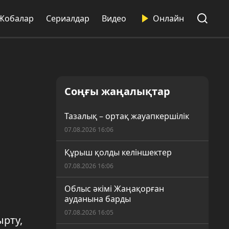
Жобалар
Сериалдар
Видео
Онлайн
Соңғы жаңалықтар
Тазалық – ортақ жауапкершілік
07.08.2026 16:06
Құрыш қолды келіншектер
07.08.2026 16:06
Облыс әкімі Жаңақорған
ауданына барды
07.08.2026 16:05
ырту,