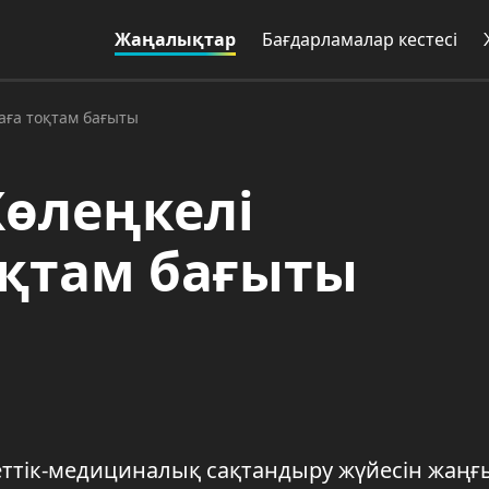
Жаңалықтар
Бағдарламалар кестесі
аға тоқтам бағыты
өлеңкелі
оқтам бағыты
еттік-медициналық сақтандыру жүйесін жаңғ