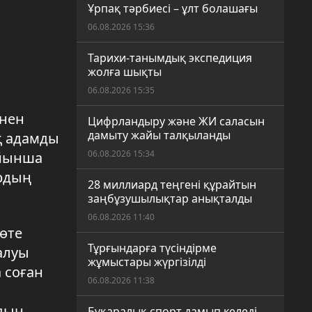
а
Ұрпақ тәрбиесі – ұлт болашағы
06.08.2026 15:36
Тарихи-танымдық экспедиция
жолға шықты
06.08.2026 15:35
інен
Цифрландыру және ЖИ саласын
дамыту жайы талқыланды
қ адамды
06.08.2026 15:34
ойынша
ардың
28 миллиард теңгені құрайтын
заңбұзушылықтар анықталды
06.08.2026 11:40
өте
Тұрғындарға түсіндірме
алуы
жұмыстары жүргізілді
 соған
06.08.2026 11:38
рдың
Бұқаралық спорт дамып келеді