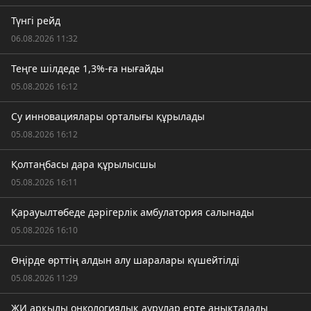
Түнгі рейд
06.08.2026 11:32
Теңге шілдеде 1,3%-ға нығайды
05.08.2026 16:12
Су инновациялары орталығы құрылады
05.08.2026 16:12
Қолтаңбасы дара құрылысшы
05.08.2026 16:11
Қарауылтөбеде дәрігерлік амбулатория салынады
05.08.2026 16:10
Өңірде өрттің алдын алу шаралары күшейтілді
05.08.2026 11:29
ЖИ арқылы онкологиялық аурулар ерте анықталады