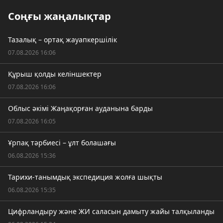
Соңғы жаңалықтар
Тазалық – ортақ жауапкершілік
07.08.2026 16:06
Құрыш қолды келіншектер
07.08.2026 16:06
Облыс әкімі Жаңақорған ауданына барды
07.08.2026 16:05
Ұрпақ тәрбиесі – ұлт болашағы
06.08.2026 15:36
Тарихи-танымдық экспедиция жолға шықты
06.08.2026 15:35
Цифрландыру және ЖИ саласын дамыту жайы талқыланды