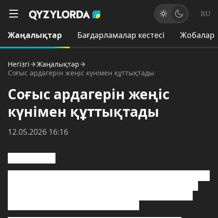
RU
Жаңалықтар
Бағдарламалар кестесі
Жобалар
Негізгі
Жаңалықтар
Соғыс ардагерін жеңіс күнімен құттықтады
Соғыс ардагерін жеңіс
күнімен құттықтады
12.05.2026 16:16
#qyzylordatv
Премьер-министрдің бірінші орынбасары Нұрлыбек
Нәлібаев пен облыс әкімі Мұрат Ергешбаев соғыс
ардагері Яхия Тасыровтың шаңырағына арнайы
барып, Жеңіс күнімен құттықтады.