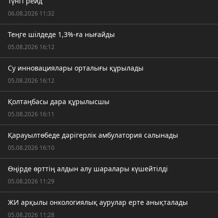
Түнгі рейд
06.08.2026 11:32
Теңге шілдеде 1,3%-ға нығайды
05.08.2026 16:12
Су инновациялары орталығы құрылады
05.08.2026 16:12
Қолтаңбасы дара құрылысшы
05.08.2026 16:11
Қарауылтөбеде дәрігерлік амбулатория салынады
05.08.2026 16:10
Өңірде өрттің алдын алу шаралары күшейтілді
05.08.2026 11:29
ЖИ арқылы онкологиялық аурулар ерте анықталады
05.08.2026 11:28