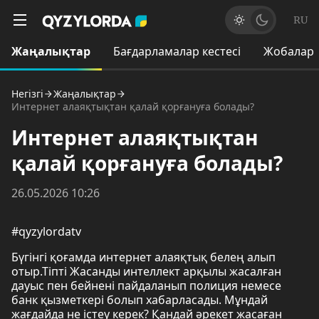
RU
Жаңалықтар
Бағдарламалар кестесі
Жобалар
Негізгі
Жаңалықтар
Интернет алаяқтықтан қалай қорғануға болады?
Интернет алаяқтықтан
қалай қорғануға болады?
26.05.2026 10:26
#qyzylordatv
Бүгінгі қоғамда интернет алаяқтық белең алып
отыр.Тіпті Жасанды интеллект арқылы жасалған
дауыс пен бейнені пайдаланып полиция немесе
банк қызметкері болып хабарласады. Мұндай
жағдайда не істеу керек? Қандай әрекет жасаған