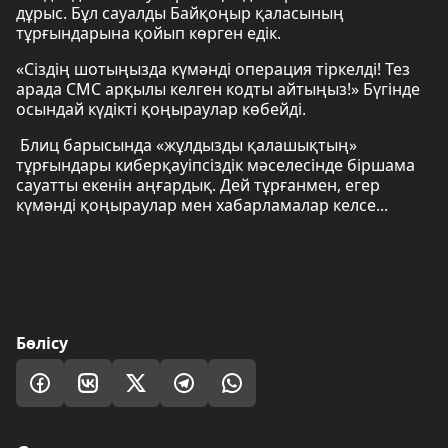
дұрыс. Бұл сауалды Байқоңыр қаласының
тұрғындарына қойып көрген едік.
«Сіздің шотыңызда күмәнді операция тіркелді! Тез
арада СМС арқылы келген кодты айтыңыз!» Бүгінде
осындай күдікті қоңыраулар көбейді.
Блиц барысында «жұлдызды қалашықтың»
тұрғындары киберқауіпсіздік мәселесінде біршама
сауатты екенін аңғардық. Дей тұрғанмен, егер
күмәнді қоңыраулар мен хабарламалар келсе...
Бөлісу